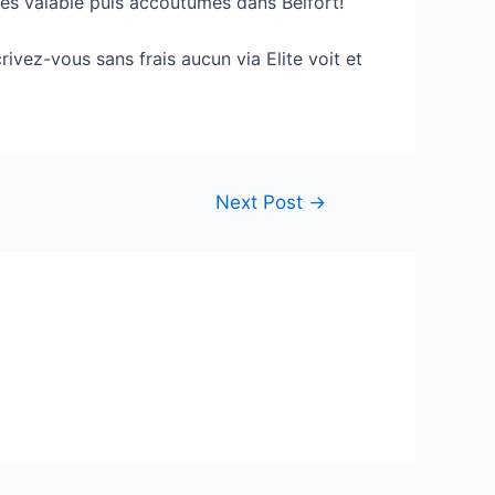
res valable puis accoutumes dans Belfort!
ivez-vous sans frais aucun via Elite voit et
Next Post
→