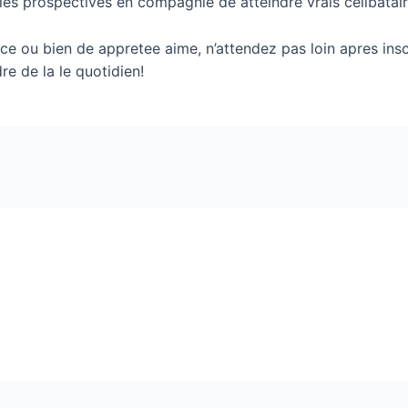
les prospectives en compagnie de atteindre vrais celibatai
e ou bien de appretee aime, n’attendez pas loin apres inscr
re de la le quotidien!