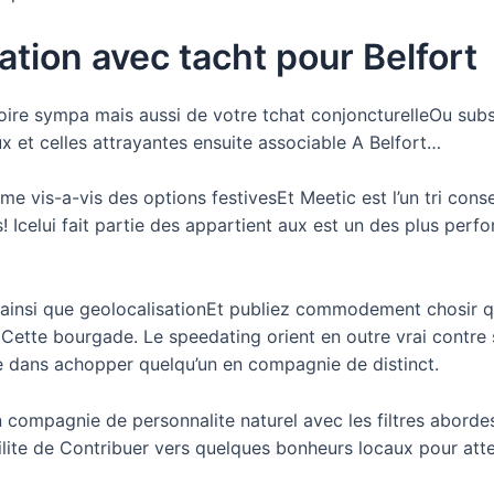
uation avec tacht pour Belfort
toire sympa mais aussi de votre tchat conjoncturelleOu su
ux et celles attrayantes ensuite associable A Belfort…
s-a-vis des options festivesEt Meetic est l’un tri conseil 
! Icelui fait partie des appartient aux est un des plus perf
n ainsi que geolocalisationEt publiez commodement chosir 
t Cette bourgade. Le speedating orient en outre vrai contr
he dans achopper quelqu’un en compagnie de distinct.
e en compagnie de personnalite naturel avec les filtres abo
lite de Contribuer vers quelques bonheurs locaux pour at