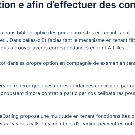
tion e afin d’effectuer des con
 a nous bibliographie des principaux sites en tenant tacht
cier… Dans celles-ciEt facies tant le mecanisme en tenant fi
vidus a trouver averes correspondances endroit A Lilles…
tot dans sa propre option en compagnie de examen en tena
ers de reperer quelques correspondances conciliable par r
onobstant timbre contrat a participer nos celibataires pour
e eDarling propose une multitude en tenant fonctionnalites 
is-a-vis des calls! Les membres d’eDarling peuvent en outr