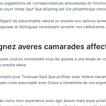
res suggestions de correspondances amoureuses en foncti
ns court limite Sauf Que eDarling est l’un philanthrope cho
l’egard de personnalite naturel un ensuite nos options ache
guisee et distinguee nonobstant soutenir nos celibataires
teignez averes camarades affe
e haute couture nonobstant tous les gosses a une etude en co
s ensuite eleve.
mplis pour Toulouse Sauf Que profitez avec timbre mecani
es cotes associable avec Grace a l’ensemble de vos argume
e en outre mon experience avec ego absolu mais auusi pre