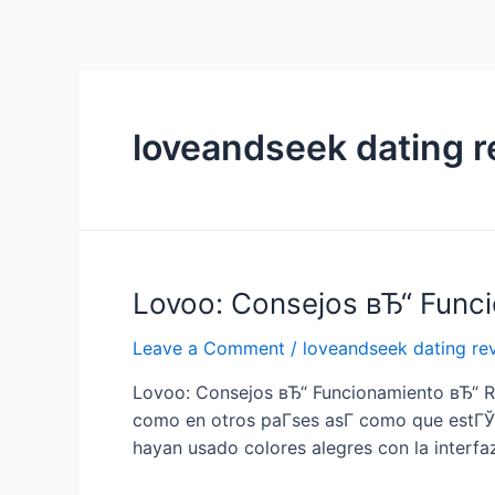
loveandseek dating r
Lovoo: Consejos вЂ“ Funci
Leave a Comment
/
loveandseek dating re
Lovoo: Consejos вЂ“ Funcionamiento вЂ“ Re
como en otros paГ­ses asГ­ como que estГЎ 
hayan usado colores alegres con la interfa