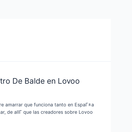
Services
Contact Us
About US
stro De Balde en Lovoo
bre amarrar que funciona tanto en EspaГ±a
r, de allГ­ que las creadores sobre Lovoo