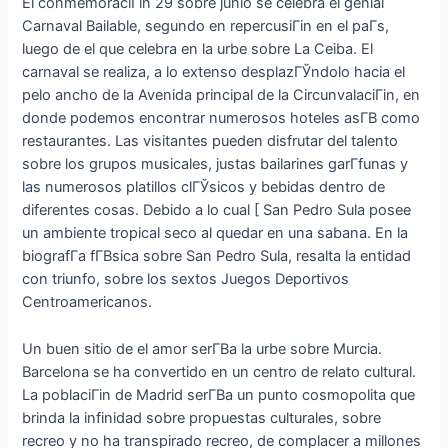
El conmemoraciГіn 29 sobre junio se celebra el genial
Carnaval Bailable, segundo en repercusiГіn en el paГ­s,
luego de el que celebra en la urbe sobre La Ceiba. El
carnaval se realiza, a lo extenso desplazГЎndolo hacia el
pelo ancho de la Avenida principal de la CircunvalaciГіn, en
donde podemos encontrar numerosos hoteles asГ­В­ como
restaurantes. Las visitantes pueden disfrutar del talento
sobre los grupos musicales, justas bailarines garГ­funas y
las numerosos platillos clГЎsicos y bebidas dentro de
diferentes cosas. Debido a lo cual [ San Pedro Sula posee
un ambiente tropical seco al quedar en una sabana.
En la
biografГ­a fГ­В­sica sobre San Pedro Sula, resalta la entidad
con triunfo, sobre los sextos Juegos Deportivos
Centroamericanos.
Un buen sitio de el amor serГ­В­a la urbe sobre Murcia.
Barcelona se ha convertido en un centro de relato cultural.
La poblaciГіn de Madrid serГ­В­a un punto cosmopolita que
brinda la infinidad sobre propuestas culturales, sobre
recreo y no ha transpirado recreo, de complacer a millones