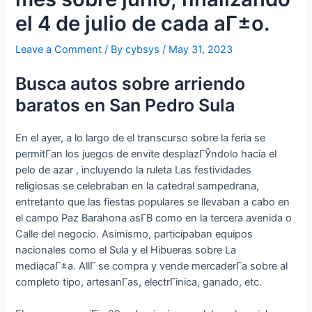
el 4 de julio de cada aГ±o.
Leave a Comment
/ By
cybsys
/
May 31, 2023
Busca autos sobre arriendo
baratos en San Pedro Sula
En el ayer, a lo largo de el transcurso sobre la feria se
permitГ­an los juegos de envite desplazГЎndolo hacia el
pelo de azar , incluyendo la ruleta Las festividades
religiosas se celebraban en la catedral sampedrana,
entretanto que las fiestas populares se llevaban a cabo en
el campo Paz Barahona asГ­В­ como en la tercera avenida o
Calle del negocio. Asimismo, participaban equipos
nacionales como el Sula y el Hibueras sobre La
mediacaГ±a. AllГ­ se compra y vende mercaderГ­a sobre al
completo tipo, artesanГ­as, electrГіnica, ganado, etc.