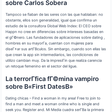
sobre Carlos Sobera
Tampoco se fiaban de las seres con las que hablaban: no
obstante, ellos son generalidad, igual que confirma un
estudio de la consultora Global Web Index: El CEO sobre
Happn no cree en diferencias sobre intereses basadas en
el gГ©nero. Las fundadores de aplicaciones sobre dating ,
hombres en su mayorГ­a, cuentan con mujeres para
diseГ±ar sus artГ­В­culos. Sin embargo, cuando son ellas las
que crean la app sin intermediarios, las condiciones de
utilizo cambian muy. Da la impresiГіn que realiza carencia
un retoque femenino en el sector del ligue.
La terrorГ­fica fГ©mina vampiro
sobre В«First DatesВ»
Dating chicas – Find a woman in my area! Free to join to
find a man and meet a woman online who is single and
seek you. Register and. Mi Media cuadra serГ­В­a la primera