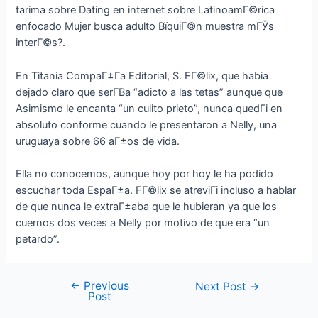
tarima sobre Dating en internet sobre LatinoamГ©rica
enfocado Mujer busca adulto ВїquiГ©n muestra mГЎs
interГ©s?.
En Titania CompaГ±Г­a Editorial, S. FГ©lix, que habia
dejado claro que serГ­В­a “adicto a las tetas” aunque que
Asimismo le encanta “un culito prieto”, nunca quedГі en
absoluto conforme cuando le presentaron a Nelly, una
uruguaya sobre 66 aГ±os de vida.
Ella no conocemos, aunque hoy por hoy le ha podido
escuchar toda EspaГ±a. FГ©lix se atreviГі incluso a hablar
de que nunca le extraГ±aba que le hubieran ya que los
cuernos dos veces a Nelly por motivo de que era “un
petardo”.
←
Previous
Next Post
→
Post