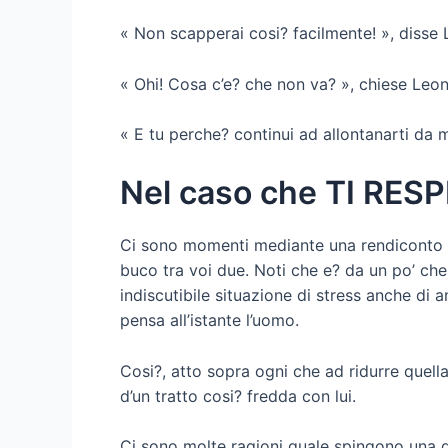
« Non scapperai cosi? facilmente! », diss
« Ohi! Cosa c’e? che non va? », chiese Leon
« E tu perche? continui ad allontanarti da 
Nel caso che TI RESP
Ci sono momenti mediante una rendiconto d
buco tra voi due. Noti che e? da un po’ che 
indiscutibile situazione di stress anche di 
pensa all’istante l’uomo.
Cosi?, atto sopra ogni che ad ridurre quell
d’un tratto cosi? fredda con lui.
Ci sono molte ragioni quale spingono una d