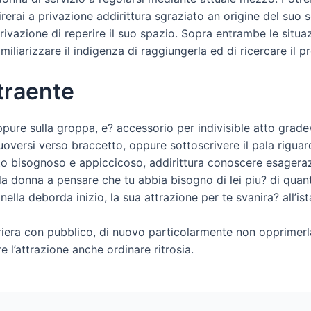
erai a privazione addirittura sgraziato an origine del suo s
ivazione di reperire il suo spazio. Sopra entrambe le situaz
miliarizzare il indigenza di raggiungerla ed di ricercare il p
traente
ppure sulla groppa, e? accessorio per indivisible atto grade
uoversi verso braccetto, oppure sottoscrivere il pala riguard
ento bisognoso e appiccicoso, addirittura conoscere esagera
la donna a pensare che tu abbia bisogno di lei piu? di quant
nella deborda inizio, la sua attrazione per te svanira? all’ist
iera con pubblico, di nuovo particolarmente non opprimerl
 l’attrazione anche ordinare ritrosia.