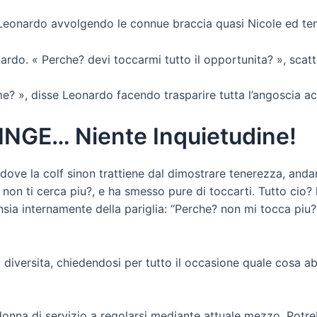
e Leonardo avvolgendo le connue braccia quasi Nicole ed t
ardo. « Perche? devi toccarmi tutto il opportunita? », scat
me? », disse Leonardo facendo trasparire tutta l’angoscia a
INGE… Niente Inquietudine!
ove la colf sinon trattiene dal dimostrare tenerezza, anda
non ti cerca piu?, e ha smesso pure di toccarti. Tutto cio? 
ansia internamente della pariglia: “Perche? non mi tocca piu
a diversita, chiedendosi per tutto il occasione quale cosa 
onna di servizio a regolarsi mediante attuale mezzo. Potr