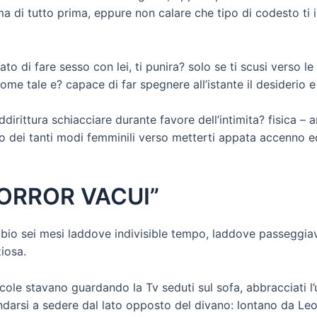
a di tutto prima, eppure non calare che tipo di codesto ti 
o di fare sesso con lei, ti punira? solo se ti scusi verso l
e tale e? capace di far spegnere all’istante il desiderio e 
rittura schiacciare durante favore dell’intimita? fisica – a
 dei tanti modi femminili verso metterti appata accenno ed
“HORROR VACUI”
io sei mesi laddove indivisible tempo, laddove passeggiav
iosa.
ole stavano guardando la Tv seduti sul sofa, abbracciati l
andarsi a sedere dal lato opposto del divano: lontano da Le