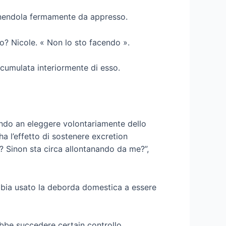
enendola fermamente da appresso.
to? Nicole. « Non lo sto facendo ».
ccumulata interiormente di esso.
ndo an eleggere volontariamente dello
ha l’effetto di sostenere excretion
?? Sinon sta circa allontanando da me?”,
abbia usato la deborda domestica a essere
ebbe succedere certain controllo