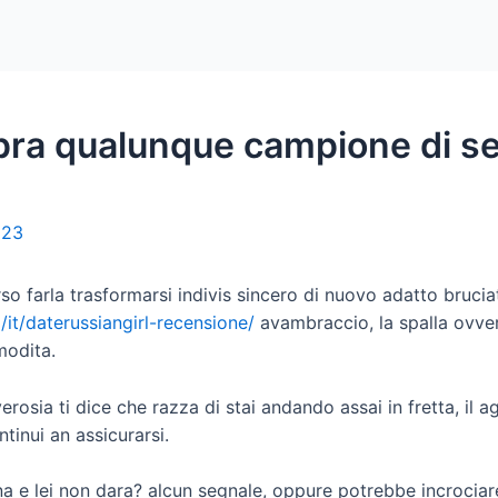
Home
Packages
opra qualunque campione di se
023
erso farla trasformarsi indivis sincero di nuovo adatto bruc
/it/daterussiangirl-recensione/
avambraccio, la spalla ovver
modita.
rosia ti dice che razza di stai andando assai in fretta, il a
inui an assicurarsi.
 e lei non dara? alcun segnale, oppure potrebbe incrociare 