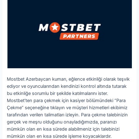
Mostbet Azerbaycan kumarı, eğlence etkinliği olarak teşvik
ediyor ve oyuncularından kendinizi kontrol altında tutarak
bu etkinliğe sorumlu bir şekilde katılmalarını ister.
Mostbet’ten para çekmek için kasiyer bölümündeki “Para
Çekme” seçeneğine tıklayın ve müşteri hizmetleri ekibimiz
tarafından verilen talimatları izleyin. Para çekme talebinizin
gerçek ve meşru olduğunu onayladığımızda, paranızı
mümkün olan en kısa sürede alabilmeniz için talebinizi
mümkün olan en kısa sürede işleme koyacaklardır.