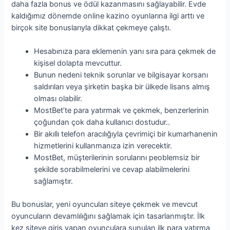
daha fazla bonus ve ödül kazanmasını sağlayabilir. Evde
kaldığımız dönemde online kazino oyunlarına ilgi arttı ve
birçok site bonuslarıyla dikkat çekmeye çalıştı.
Hesabınıza para eklemenin yanı sıra para çekmek de
kişisel dolapta mevcuttur.
Bunun nedeni teknik sorunlar ve bilgisayar korsanı
saldırıları veya şirketin başka bir ülkede lisans almış
olması olabilir.
MostBet’te para yatırmak ve çekmek, benzerlerinin
çoğundan çok daha kullanıcı dostudur..
Bir akıllı telefon aracılığıyla çevrimiçi bir kumarhanenin
hizmetlerini kullanmanıza izin verecektir.
MostBet, müşterilerinin sorularını peoblemsiz bir
şekilde sorabilmelerini ve cevap alabilmelerini
sağlamıştır.
Bu bonuslar, yeni oyuncuları siteye çekmek ve mevcut
oyuncuların devamlılığını sağlamak için tasarlanmıştır. İlk
kez siteye giriş yapan oyunculara sunulan ilk para yatırma