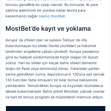
bonusu genellikle en cazip olanıdır. Bu bonuslar, ilk para
yatırma işleminizin bir yüzdesi kadar ekstra para
kazanmanızı sağlar
casino mostbet
.
MostBet’de kayıt ve yoklama
Avrupa’ da ofisleri olan ve sadece Türkiye’ de ofis
bulundurmayan bu siteler Devlet otoriteleri ve hükümet
tarafından engelleme çabası içindedir. Avrupa yasalarına
göre bu faaliyeti sürdürmemizde hiçbir olağan bir durum
yoktur. Yani bu siteler için kaçak bahis siteleri dememiz
doğru bir ifade veya terminoloji olmaz. Yukarıdaki şartları
yerine getirdikten sonra, depozitonun% 130’una eşit (ancak
130 Euro’dan fazla olmayan) bir tutar bonus bakiyenize
yatırılacaktır. Temsilcilikleri Avrupa ve Asya’daki düzinelerce
ülkede bulunmaktadır. Bahis şirketi Mostbet, yüksek oranlar
ve karlı bir bonus programı ile müşterilerini memnun ediyor.