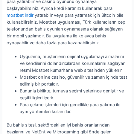
para yatırabilir ve casino oyununu oynamaya
başlayabilirsiniz. Ayrıca kredi kartınızı kullanarak para
mostbet indir
yatırabilir veya para yatırmak için Bitcoin bile
kullanabilirsiniz. Mostbet uygulaması, Türk kullanıcıların cep
telefonundan bahis oyunları oynamasına olanak sağlayan
bir mobil yazılımdır. Bu uygulama ile kolayca bahis
oynayabilir ve daha fazla para kazanabilirsiniz.
Uygulama, müşterilerin orijinal uygulamayı almalarını
ve kendilerini dolandırıcılardan korumalarını sağlayan
resmi Mostbet kumarhane web sitesinden yüklenir.
Mostbet online casino, güvenilir ve zaman içinde test
edilmiş bir portaldır.
Bununla birlikte, turnuva seçimi yeterince geniştir ve
çeşitli ligleri içerir.
Para çekme işlemleri için genellikle para yatırma ile
aynı yöntemleri kullanırlar.
Bu bahis sitesi, sektördeki en iyi bahis oranlarından
bazılarını ve NetEnt ve Microgaming gibi önde gelen