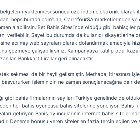
li belgelerin yüklenmesi sonucu üzerinden elektronik olarak i
dan, hepsiburada.com’dan, CarrefourSA marketlerinden ve 
n alabilirsin. Bet Bahis Sitesi’nde olduğu gibi bahisçiler pa
anı verilebilir. Şayet bu durumda da kullanıcı şikayetlerin
sine açılmış web sayfaları olarak dolandırmak amacıyla hizme
sorunu çözmeye çalışabilirsiniz. Kampanyaya katılıp ödül kaza
ılan Bankkart Lira’lar geri alınacaktır.
tek sekmesi de bir hayli gelişmiştir. Merhaba, itirazınızı i
a başvururken işleminizin ne zaman sonuçlanacağına dair de 
ğı gibi bahis firmalarının sayıları Türkiye genelinde de old
en her bahis oyuncusu bahis sitelerine yöneliyor. Bahis fi
arı getiriyor. Bahis oyuncularının internet bahis sitelerind
tadır. Deneme bonusu veren siteler en fazla tercih edilen 