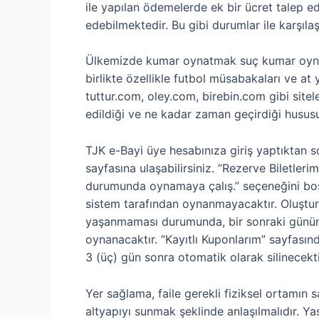
ile yapılan ödemelerde ek bir ücret talep ed
edebilmektedir. Bu gibi durumlar ile karşıla
Ülkemizde kumar oynatmak suç kumar oynama
birlikte özellikle futbol müsabakaları ve at
tuttur.com, oley.com, birebin.com gibi sitele
edildiği ve ne kadar zaman geçirdiği husus
TJK e-Bayi üye hesabınıza giriş yaptıktan 
sayfasına ulaşabilirsiniz. “Rezerve Biletler
durumunda oynamaya çalış.” seçeneğini boş 
sistem tarafından oynanmayacaktır. Oluştur
yaşanmaması durumunda, bir sonraki günün y
oynanacaktır. “Kayıtlı Kuponlarım” sayfasın
3 (üç) gün sonra otomatik olarak silinecekti
Yer sağlama, faile gerekli fiziksel ortamı
altyapıyı sunmak şeklinde anlaşılmalıdır. Y