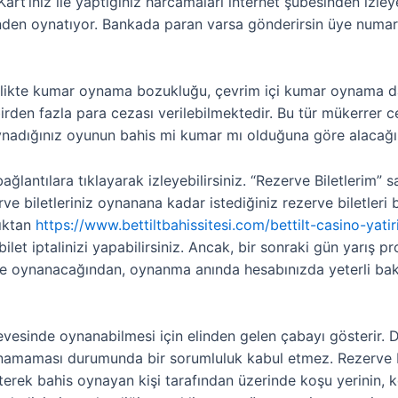
rt’ınız ile yaptığınız harcamaları internet şubesinden izley
rinden oynatıyor. Bankada paran varsa gönderirsin üye numar
birlikte kumar oynama bozukluğu, çevrim içi kumar oynama d
rden fazla para cezası verilebilmektedir. Bu tür mükerrer ce
Oynadığınız oyunun bahis mi kumar mı olduğuna göre alacağın
ağlantılara tıklayarak izleyebilirsiniz. “Rezerve Biletlerim
erve biletleriniz oynanana kadar istediğiniz rezerve biletleri
dıktan
https://www.bettiltbahissitesi.com/bettilt-casino-yati
et iptalinizi yapabilirsiniz. Ancak, bir sonraki gün yarış p
sinde oynanacağından, oynanma anında hesabınızda yeterli bak
evesinde oynanabilmesi için elinden gelen çabayı gösterir. D
namaması durumunda bir sorumluluk kabul etmez. Rezerve b
rek bahis oynayan kişi tarafından üzerinde koşu yerinin, ko