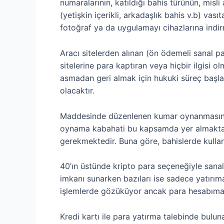
numaralarının, katıldığı bahis türünün, misli
(yetişkin içerikli, arkadaşlık bahis v.b) vası
fotoğraf ya da uygulamayı cihazlarına indi
Aracı sitelerden alınan (ön ödemeli sanal pa
sitelerine para kaptıran veya hiçbir ilgisi o
asmadan geri almak için hukuki süreç başlat
olacaktır.
Maddesinde düzenlenen kumar oynanmasına 
oynama kabahati bu kapsamda yer almaktadır
gerekmektedir. Buna göre, bahislerde kullanı
40’ın üstünde kripto para seçeneğiyle sanal 
imkanı sunarken bazıları ise sadece yatırım
işlemlerde gözüküyor ancak para hesabıma
Kredi kartı ile para yatırma talebinde bulu