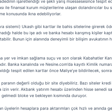
 adedinin işaretlendiği ve şekli yarış müessesesince tespit edi
tası ile finansal kurum müşterilerine ulaşan dolandırıcılar bu s
rme konusunda ikna edebiliyorlar.
ra sistemi) Ukash gibi kartlar ile bahis sitelerine girerek ö
lmadığı halde bu işe adı ve banka hesabı karışmış kişiler kapt
abilir. Bunun için alanında deneyimli bir bilişim avukatının
yer ve imkan sağlama suçu ve son olarak Kabahatler Kan
. Banka kanalında ve Nesine.com’da kayıtlı Kimlik numarası
ldığı tespit edilen kartlar önce Maliye’ye bildirilecek, sonr
paranın değerli olduğu bir site diyebiliriz. Bazı siteler kr
a izin verir. Akbank yatırım hesabı üzerinden hisse senedi s
 gelmedi bloke ve bekleyen kısmında duruyor.
nan üyelerin hesaplara para aktarımları çok hızlı ve anında 