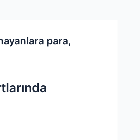
Services
Contact Us
About US
ynayanlara para,
rtlarında