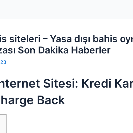
Home
Packages
s siteleri – Yasa dışı bahis o
zası Son Dakika Haberler
023
nternet Sitesi: Kredi Ka
Charge Back