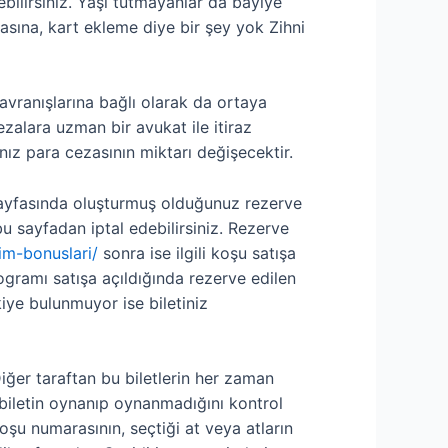
ebilirsiniz. Yaşı tutmayanlar da bayiye
asına, kart ekleme diye bir şey yok Zihni
avranışlarına bağlı olarak da ortaya
zalara uzman bir avukat ile itiraz
ız para cezasının miktarı değişecektir.
” sayfasında oluşturmuş olduğunuz rezerve
 bu sayfadan iptal edebilirsiniz. Rezerve
rim-bonuslari/
sonra ise ilgili koşu satışa
rogramı satışa açıldığında rezerve edilen
iye bulunmuyor ise biletiniz
iğer taraftan bu biletlerin her zaman
iletin oynanıp oynanmadığını kontrol
şu numarasının, seçtiği at veya atların