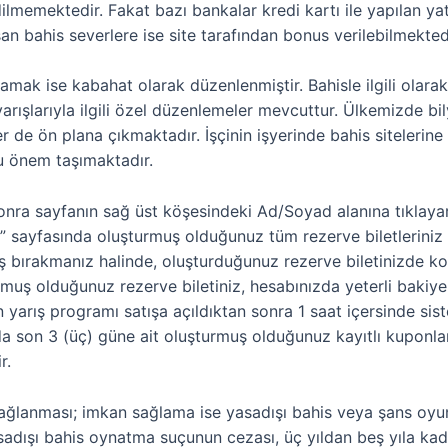
ilmemektedir. Fakat bazı bankalar kredi kartı ile yapılan ya
şan bahis severlere ise site tarafından bonus verilebilmekted
k ise kabahat olarak düzenlenmiştir. Bahisle ilgili olarak
 yarışlarıyla ilgili özel düzenlemeler mevcuttur. Ülkemizde 
r de ön plana çıkmaktadır. İşçinin işyerinde bahis sitelerine 
u önem taşımaktadır.
sonra sayfanın sağ üst köşesindeki Ad/Soyad alanına tıklaya
im” sayfasında oluşturmuş olduğunuz tüm rezerve biletleriniz
bırakmanız halinde, oluşturduğunuz rezerve biletinizde koşm
muş olduğunuz rezerve biletiniz, hesabınızda yeterli bakiye
arış programı satışa açıldıktan sonra 1 saat içersinde sis
da son 3 (üç) güne ait oluşturmuş olduğunuz kayıtlı kuponla
r.
n sağlanması; imkan sağlama ise yasadışı bahis veya şans oy
asadışı bahis oynatma suçunun cezası, üç yıldan beş yıla ka