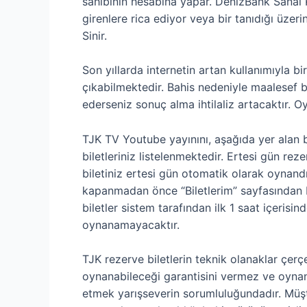
sahibinin hesabına yapar. DenizBank Sanal Ka
girenlere rica ediyor veya bir tanıdığı üze
Sinir.
Son yıllarda internetin artan kullanımıyla 
çıkabilmektedir. Bahis nedeniyle maalesef bi
ederseniz sonuç alma ihtilaliz artacaktır. 
TJK TV Youtube yayınını, aşağıda yer alan b
biletleriniz listelenmektedir. Ertesi gün rez
biletiniz ertesi gün otomatik olarak oynan
kapanmadan önce “Biletlerim” sayfasından bil
biletler sistem tarafından ilk 1 saat içeri
oynanamayacaktır.
TJK rezerve biletlerin teknik olanaklar çerç
oynanabileceği garantisini vermez ve oyna
etmek yarışseverin sorumluluğundadır. Müşte