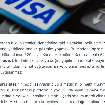
den bilgi sistemleri denetimine tabi olacakları belirlemek 
eme, yetkilendirme ve gözetim yapmak. Bu madde kapsamına 
ne hükmolunur. 320 sayılı Kanun Hükmünde Kararnamenin 52
kuna esas bildirimin eksiksiz ve doğru yapılmaması, katkı p
m tarafından hizmet sağlayıcısının yetkilendirmesi iptal edi
ü uygulanmaz.
bahis sitesinin mobil sayvanın olup almadığını bilmektir. Sayf
edir . İçerisindeki platformun yoğunlukla siyah ve mavi renk
dadır. Youwin Hepsibahis mobil içerisine tüm mobil cihazla
ilirsiniz. Merhaba bu kartı kopyalayanın kim olduğunu bilmed