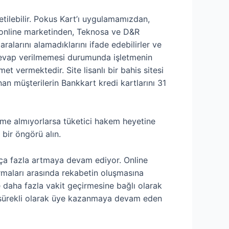
letilebilir. Pokus Kart’ı uygulamamızdan,
online marketinden, Teknosa ve D&R
ralarını alamadıklarını ifade edebilirler ve
e cevap verilmemesi durumunda işletmenin
t vermektedir. Site lisanlı bir bahis sitesi
nan müşterilerin Bankkart kredi kartlarını 31
şleme almıyorlarsa tüketici hakem heyetine
bir öngörü alın.
ukça fazla artmaya devam ediyor. Online
rmaları arasında rekabetin oluşmasına
e daha fazla vakit geçirmesine bağlı olarak
ve sürekli olarak üye kazanmaya devam eden