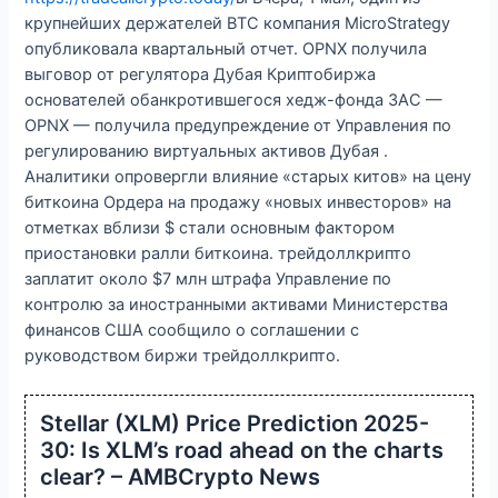
крупнейших держателей BTC компания MicroStrategy
опубликовала квартальный отчет. OPNX получила
выговор от регулятора Дубая Криптобиржа
основателей обанкротившегося хедж-фонда 3AC —
OPNX — получила предупреждение от Управления по
регулированию виртуальных активов Дубая .
Аналитики опровергли влияние «старых китов» на цену
биткоина Ордера на продажу «новых инвесторов» на
отметках вблизи $ стали основным фактором
приостановки ралли биткоина. трейдоллкрипто
заплатит около $7 млн штрафа Управление по
контролю за иностранными активами Министерства
финансов США сообщило о соглашении с
руководством биржи трейдоллкрипто.
Stellar (XLM) Price Prediction 2025-
30: Is XLM’s road ahead on the charts
clear? – AMBCrypto News