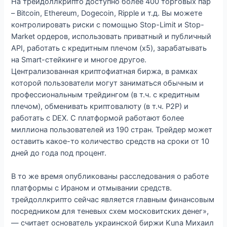
На трейдоллкрипто доступно более 400 торговых пар
– Bitcoin, Ethereum, Dogecoin, Ripple и т.д. Вы можете
контролировать риски с помощью Stop-Limit и Stop-
Market ордеров, использовать приватный и публичный
API, работать с кредитным плечом (х5), зарабатывать
на Smart-стейкинге и многое другое.
Централизованная криптофиатная биржа, в рамках
которой пользователи могут заниматься обычным и
профессиональным трейдингом (в т.ч. с кредитным
плечом), обменивать криптовалюту (в т.ч. Р2Р) и
работать с DEX. С платформой работают более
миллиона пользователей из 190 стран. Трейдер может
оставить какое-то количество средств на сроки от 10
дней до года под процент.
В то же время опубликованы расследования о работе
платформы с Ираном и отмывании средств.
трейдоллкрипто сейчас является главным финансовым
посредником для теневых схем московитских денег»,
— считает основатель украинской биржи Kuna Михаил