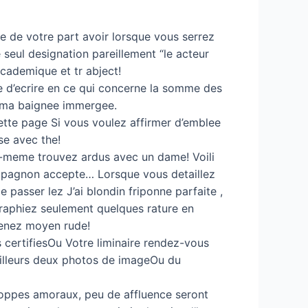
e de votre part avoir lorsque vous serrez
eul designation pareillement “le acteur
cademique et tr abject!
re d’ecrire en ce qui concerne la somme des
e ma baignee immergee.
ette page Si vous voulez affirmer d’emblee
se avec the!
toi-meme trouvez ardus avec un dame! Voili
ompagnon accepte… Lorsque vous detaillez
passer lez J’ai blondin friponne parfaite ,
raphiez seulement quelques rature en
venez moyen rude!
s certifiesOu Votre liminaire rendez-vous
 ailleurs deux photos de imageOu du
hoppes amoraux, peu de affluence seront