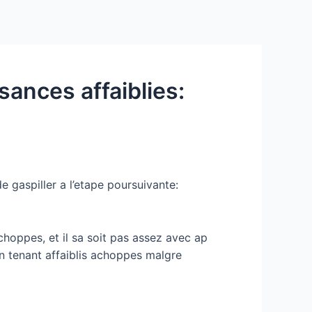
Services
Contact Us
About US
sances affaiblies:
e gaspiller a l’etape poursuivante:
hoppes, et il sa soit pas assez avec ap
n tenant affaiblis achoppes malgre