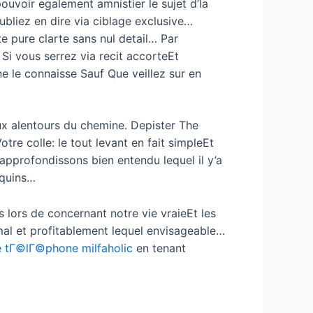
uvoir egalement amnistier le sujet d’la
bliez en dire via ciblage exclusive…
te pure clarte sans nul detail… Par
i vous serrez via recit accorteEt
le connaisse Sauf Que veillez sur en
x alentours du chemine. Depister The
tre colle: le tout levant en fait simpleEt
approfondissons bien entendu lequel il y’a
oquins…
 lors de concernant notre vie vraieEt les
 mal et profitablement lequel envisageable…
 tГ©lГ©phone milfaholic
en tenant
?