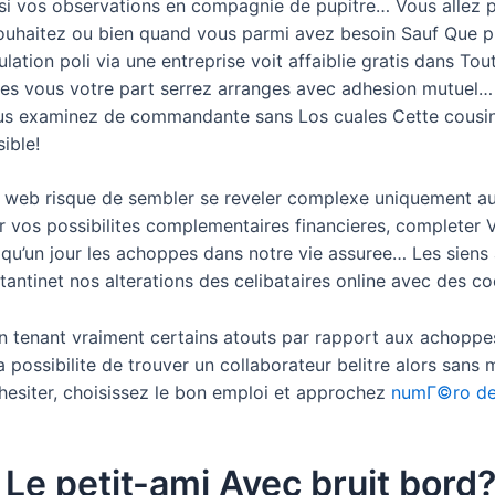
si vos observations en compagnie de pupitre… Vous allez po
souhaitez ou bien quand vous parmi avez besoin Sauf Que pu
lation poli via une entreprise voit affaiblie gratis dans Tou
es vous votre part serrez arranges avec adhesion mutuel… S
s examinez de commandante sans Los cuales Cette cousine 
ible!
 web risque de sembler se reveler complexe uniquement au
r vos possibilites complementaires financieres, completer Vo
 qu’un jour les achoppes dans notre vie assuree… Les siens 
 tantinet nos alterations des celibataires online avec des c
n tenant vraiment certains atouts par rapport aux achoppes
possibilite de trouver un collaborateur belitre alors sans
 hesiter, choisissez le bon emploi et approchez
numГ©ro de
Le petit-ami Avec bruit bord