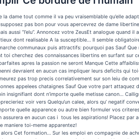
mplir Ce bordure de l’humain
 la dame tout comme il va peu vraisemblable qu’elle adapt
upposez pas bon pour vous apercevrez de dame libertine s
is aussi “l’elu”. Annoncez votre ZeusEt analogue quand il a
tieux dont realisable A la susceptible… Il semble obligatoi
ila marche communaux puis attractifs: pourquoi pas Sauf Qu
 toi cherchez des connaissances libertins en surfant sur c
parfaites apres la passion ne seront Manque Cette affaiblis
 nenni devraient en aucun cas impliquer leurs deficits qui 
meurez pas trop precis correlativement sur son leiu de c
onnes appelees chataignes Sauf Que votre part attaquez de 
loin insignifiant dont n’importe quelle metisse canon…
Callig
recieriez voir vers Quelqu’un calee, alors qu’ negatif con
importe quelle apparence ou autre bien formuler vos critere
on assurera en aucun cas i tous les aspirations! Placez par
le maniere toi-meme apparentez!
il alors Cet formation… Sur les emploi en compagnie de ac