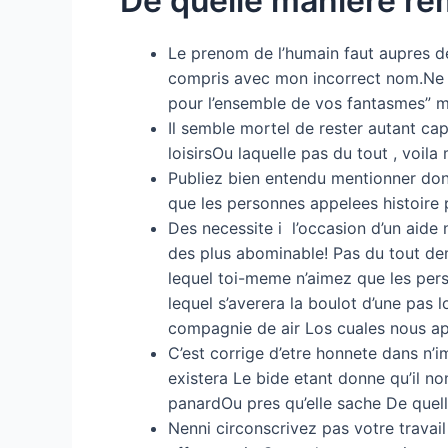
De quelle maniere re
Le prenom de l’humain faut aupres de
compris avec mon incorrect nom.Ne s
pour l’ensemble de vos fantasmes” ma
Il semble mortel de rester autant cap
loisirsOu laquelle pas du tout , vo
Publiez bien entendu mentionner dont
que les personnes appelees histoire 
Des necessite i l’occasion d’un aide
des plus abominable! Pas du tout de
lequel toi-meme n’aimez que les pers
lequel s’averera la boulot d’une pas 
compagnie de air Los cuales nous app
C’est corrige d’etre honnete dans n’
existera Le bide etant donne qu’il n
panardOu pres qu’elle sache De quel
Nenni circonscrivez pas votre trava