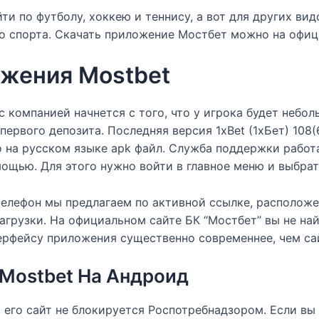
и по футболу, хоккею и теннису, а вот для других вид
го спорта. Скачать приложение Мостбет можно на офиц
жения Mostbet
с компанией начнется с того, что у игрока будет небо
первого депозита. Последняя версия 1xBet (1хБет) 108(
о на русском языке apk файл. Служба поддержки работ
мощью. Для этого нужно войти в главное меню и выбра
телефон мы предлагаем по активной ссылке, расположе
загрузки. На официальном сайте БК “Мостбет” вы не на
терфейсу приложения существенно современнее, чем са
Mostbet На Андроид
, его сайт не блокируется Роспотребнадзором. Если вы 