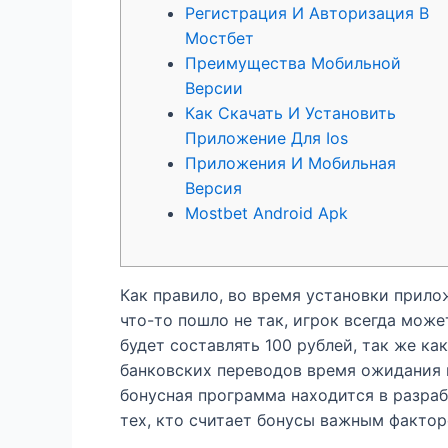
Регистрация И Авторизация В
Мостбет
Преимущества Мобильной
Версии
Как Скачать И Установить
Приложение Для Ios
Приложения И Мобильная
Версия
Mostbet Android Apk
Как правило, во время установки прило
что-то пошло не так, игрок всегда мож
будет составлять 100 рублей, так же ка
банковских переводов время ожидания м
бонусная программа находится в разраб
тех, кто считает бонусы важным факто