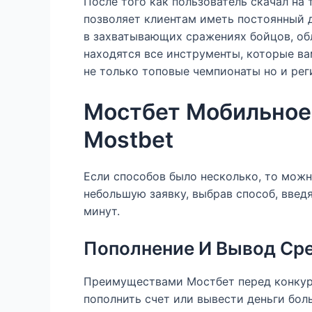
После того как пользователь скачал на
позволяет клиентам иметь постоянный д
в захватывающих сражениях бойцов, об
находятся все инструменты, которые ва
не только топовые чемпионаты но и рег
Мостбет Мобильное 
Mostbet
Если способов было несколько, то можн
небольшую заявку, выбрав способ, введ
минут.
Пополнение И Вывод Ср
Преимуществами Мостбет перед конкуре
пополнить счет или вывести деньги бо