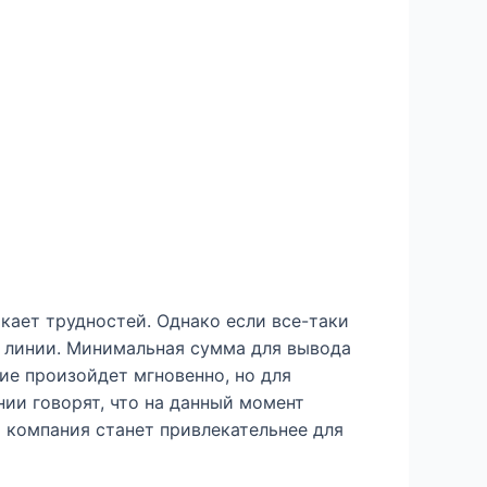
кает трудностей. Однако если все-таки
й линии. Минимальная сумма для вывода
ние произойдет мгновенно, но для
ии говорят, что на данный момент
и компания станет привлекательнее для