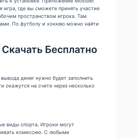
ить к установке. Приложение Mostbet
я игра, где вы сможете принять участие
абочим пространством игрока. Там
ками. По футболу и хоккею можно найти
 Скачать Бесплатно
 вывода денег нужно будет заполнить
ги окажутся на счете через несколько
е виды спорта. Игроки могут
ачивать комиссию. С любыми