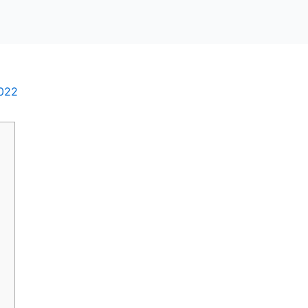
Home
Packages
2022