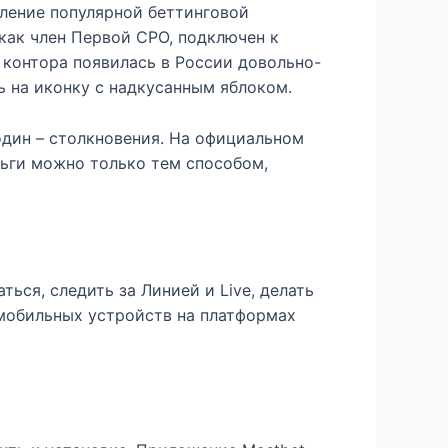
еление популярной беттинговой
 как член Первой СРО, подключен к
контора появилась в России довольно-
ь на иконку с надкусанным яблоком.
один – столкновения. На официальном
еньги можно только тем способом,
ься, следить за Линией и Live, делать
 мобильных устройств на платформах