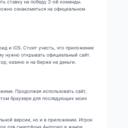
ь ставку на победу 2-ой команды.
 можно ознакомиться на официальном
ид и iOS. Стоит учесть, что приложение
ому нужно открывать официальный сайт.
р, казино и на бирже на деньги.
жиме. Продолжая использовать сайт,
в этом браузере для последующих моих
льной версии, но и в приложении. Игрок
игра для смартфона Андроид в жанре