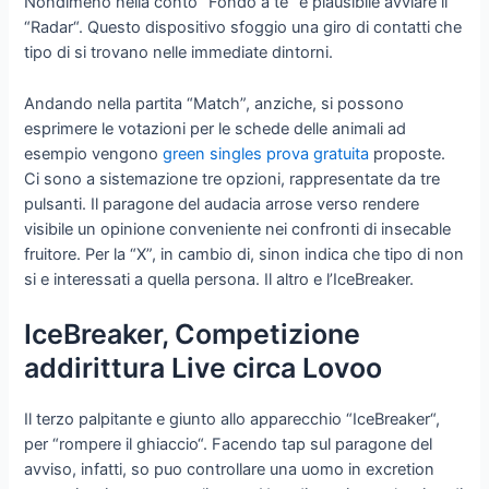
Nondimeno nella conto “Fondo a te” e plausibile avviare il
“Radar“. Questo dispositivo sfoggio una giro di contatti che
tipo di si trovano nelle immediate dintorni.
Andando nella partita “Match”, anziche, si possono
esprimere le votazioni per le schede delle animali ad
esempio vengono
green singles prova gratuita
proposte.
Ci sono a sistemazione tre opzioni, rappresentate da tre
pulsanti. Il paragone del audacia arrose verso rendere
visibile un opinione conveniente nei confronti di insecable
fruitore. Per la “X”, in cambio di, sinon indica che tipo di non
si e interessati a quella persona. Il altro e l’IceBreaker.
IceBreaker, Competizione
addirittura Live circa Lovoo
Il terzo palpitante e giunto allo apparecchio “IceBreaker“,
per “rompere il ghiaccio“. Facendo tap sul paragone del
avviso, infatti, so puo controllare una uomo in excretion