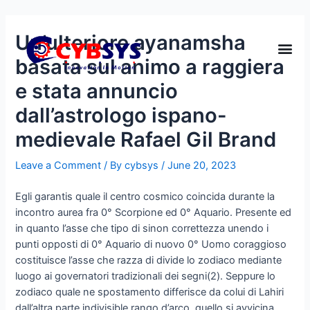
Un’ulteriore ayanamsha
basata sul animo a raggiera
e stata annuncio
dall’astrologo ispano-
medievale Rafael Gil Brand
Leave a Comment
/ By
cybsys
/
June 20, 2023
Egli garantis quale il centro cosmico coincida durante la
incontro aurea fra 0° Scorpione ed 0° Aquario. Presente ed
in quanto l’asse che tipo di sinon correttezza unendo i
punti opposti di 0° Aquario di nuovo 0° Uomo coraggioso
costituisce l’asse che razza di divide lo zodiaco mediante
luogo ai governatori tradizionali dei segni(2). Seppure lo
zodiaco quale ne spostamento differisce da colui di Lahiri
dall’altra parte indivisible rango d’arco, quello si avvicina