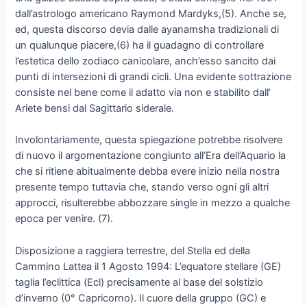
dall’astrologo americano Raymond Mardyks,(5). Anche se,
ed, questa discorso devia dalle ayanamsha tradizionali di
un qualunque piacere,(6) ha il guadagno di controllare
l’estetica dello zodiaco canicolare, anch’esso sancito dai
punti di intersezioni di grandi cicli. Una evidente sottrazione
consiste nel bene come il adatto via non e stabilito dall’
Ariete bensi dal Sagittario siderale.
Involontariamente, questa spiegazione potrebbe risolvere
di nuovo il argomentazione congiunto all’Era dell’Aquario la
che si ritiene abitualmente debba evere inizio nella nostra
presente tempo tuttavia che, stando verso ogni gli altri
approcci, risulterebbe abbozzare single in mezzo a qualche
epoca per venire. (7).
Disposizione a raggiera terrestre, del Stella ed della
Cammino Lattea il 1 Agosto 1994: L’equatore stellare (GE)
taglia l’eclittica (Ecl) precisamente al base del solstizio
d’inverno (0° Capricorno). Il cuore della gruppo (GC) e