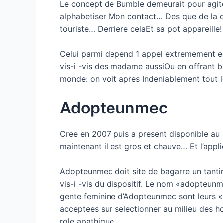
Le concept de Bumble demeurait pour agiter 
alphabetiser Mon contact… Des que de la c
touriste… Derriere celaEt sa pot appareille!
Celui parmi depend 1 appel extremement ed
vis-i -vis des madame aussiOu en offrant b
monde: on voit apres Indeniablement tout le
Adopteunmec
Cree en 2007 puis a present disponible au s
maintenant il est gros et chauve… Et l’appl
Adopteunmec doit site de bagarre un tantin
vis-i -vis du dispositif. Le nom «adopteun
gente feminine d’Adopteunmec sont leurs 
acceptees sur selectionner au milieu des 
role apathique…