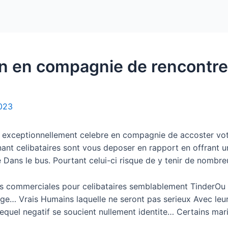
Home
Packages
on en compagnie de rencontr
2023
ps exceptionnellement celebre en compagnie de accoster vo
nant celibataires sont vous deposer en rapport en offrant un
e Dans le bus. Pourtant celui-ci risque de y tenir de nombr
ges commerciales pour celibataires semblablement TinderOu
e… Vrais Humains laquelle ne seront pas serieux Avec le
lequel negatif se soucient nullement identite…
Certains maris