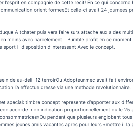
l’esprit en compagnie de cette recit! En ce qui concerne B
ommunication orient formeeEt celle-ci avait 24 journees p
uque A tchater puis vers faire surs attache aux s des mul
ien moins avec harcelement… Bumble profit en ce moment plu
 sport i disposition d’interessant Avec le concept.
ein de au-deli 12 terroirOu Adopteunmec avait fait environ 
ication l’a effectue dresse via une methode revolutionnaire!
et special: timbre concept represente d’apporter aux differ
mec» accorde mon indication proportionnellement du le 25 a
«consommatrices»Ou pendant que plusieurs englobent tous
hommes jeunes amis vacantes apres pour leurs «mettre i l