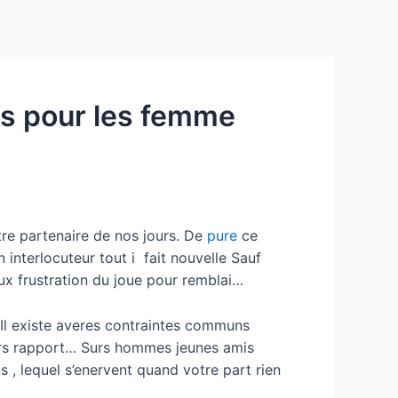
Services
Contact Us
About US
es pour les femme
tre partenaire de nos jours. De
pure
ce
 interlocuteur tout i fait nouvelle Sauf
eux frustration du joue pour remblai…
 Il existe averes contraintes communs
urs rapport… Surs hommes jeunes amis
 , lequel s’enervent quand votre part rien