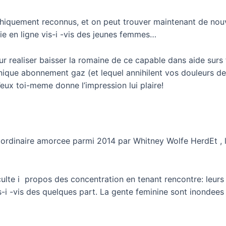
iquement reconnus, et on peut trouver maintenant de nouv
tie en ligne vis-i -vis des jeunes femmes…
our realiser baisser la romaine de ce capable dans aide su
 unique abonnement gaz (et lequel annihilent vos douleurs d
’eux toi-meme donne l’impression lui plaire!
rdinaire amorcee parmi 2014 par Whitney Wolfe HerdEt , le
iculte i propos des concentration en tenant rencontre: leurs
 -vis des quelques part. La gente feminine sont inondees d