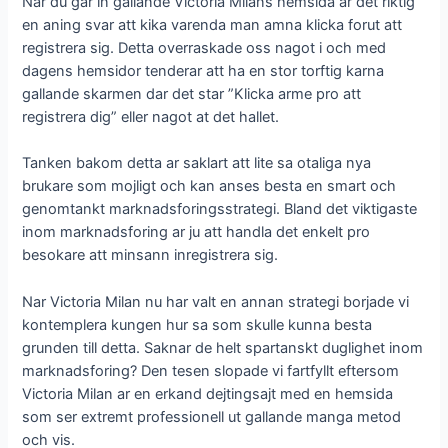
Nar du gar in gallande Victoria Milans hemsida ar det riktig
en aning svar att kika varenda man amna klicka forut att
registrera sig. Detta overraskade oss nagot i och med
dagens hemsidor tenderar att ha en stor torftig karna
gallande skarmen dar det star ”Klicka arme pro att
registrera dig” eller nagot at det hallet.
Tanken bakom detta ar saklart att lite sa otaliga nya
brukare som mojligt och kan anses besta en smart och
genomtankt marknadsforingsstrategi.
Bland det viktigaste
inom marknadsforing ar ju att handla det enkelt pro
besokare att minsann inregistrera sig.
Nar Victoria Milan nu har valt en annan strategi borjade vi
kontemplera kungen hur sa som skulle kunna besta
grunden till detta. Saknar de helt spartanskt duglighet inom
marknadsforing? Den tesen slopade vi fartfyllt eftersom
Victoria Milan ar en erkand dejtingsajt med en hemsida
som ser extremt professionell ut gallande manga metod
och vis.