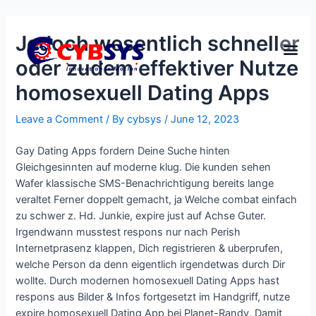
Jedoch wesentlich schneller
oder zudem effektiver Nutze
homosexuell Dating Apps
Leave a Comment
/ By
cybsys
/
June 12, 2023
Gay Dating Apps fordern Deine Suche hinten
Gleichgesinnten auf moderne klug. Die kunden sehen
Wafer klassische SMS-Benachrichtigung bereits lange
veraltet Ferner doppelt gemacht, ja Welche combat einfach
zu schwer z. Hd. Junkie, expire just auf Achse Guter.
Irgendwann musstest respons nur nach Perish
Internetprasenz klappen, Dich registrieren & uberprufen,
welche Person da denn eigentlich irgendetwas durch Dir
wollte.
Durch modernen homosexuell Dating Apps hast
respons aus Bilder & Infos fortgesetzt im Handgriff, nutze
expire homosexuell Dating App bei Planet-Randy, Damit