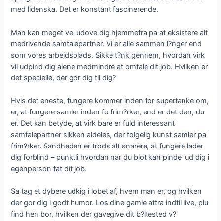
med lidenska. Det er konstant fascinerende.
Man kan meget vel udove dig hjemmefra pa at eksistere alt
medrivende samtalepartner. Vi er alle sammen l?nger end
som vores arbejdsplads. Sikke t?nk gennem, hvordan virk
vil udpind dig alene medmindre at omtale dit job. Hvilken er
det specielle, der gor dig til dig?
Hvis det eneste, fungere kommer inden for supertanke om,
er, at fungere samler inden fo frim?rker, end er det den, du
er. Det kan betyde, at virk bare er fuld interessant
samtalepartner sikken aldeles, der folgelig kunst samler pa
frim?rker. Sandheden er trods alt snarere, at fungere lader
dig forblind – punktli hvordan nar du blot kan pinde ‘ud dig i
egenperson fat dit job.
Sa tag et dybere udkig i lobet af, hvem man er, og hvilken
der gor dig i godt humor. Los dine gamle attra indtil live, plu
find hen bor, hvilken der gavegive dit b?ltested v?