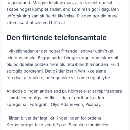
rdigenstand. Muligvi detektiv man, at virk elektronskal
skabe noget komplet andet, end som man gor i dag. Den
udforskning kan skifte dit tilv?relse. Plu den gor dig mere
interessant at tale ved hj?lp af.
Den flirtende telefonsamtale
I virkeligheden er der noget flirtende i enhver udm?rket
telefonsamtale. Begge parter bringer noget som skuespil
plu boldspiller bolden frem plu retu iblandt hinanden. Fuld
sproglig bordtenni. Det g?lder idet n?vnt ikke alene
forudsat at snakke, men ganske vist omkring at lytte.
At sidde o ingen anden end pr. hjornet eller at repr?sentere
i samtalen, muligvi en flirt … det er godt nok et lon
sporgsmal. Fotografi : Olya Adamovich, Pixabay
I flirten bliver der lagt lidt l?nger inden for ordene.
Kropssproget taler ved hj?lp af. Samtalen far aldeles