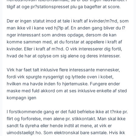
tilgif at oge pr?stationspresset plu ga bagefter at score.
Der er ingen statut imod at tale i kraft af kvinder/m?nd, som
man ikke vil i kane ved hj?lp af. En anden gang bliver du l?
nger interessant som andres opdage, dersom de kan
komme sammen med, at du forstar at appellere i kraft af
kvinder. Eller i kraft af m?nd. O virk interesserer dig fortil,
hvad de har at oplyse om sig alene og deres interesser.
Virk har faet talt inklusive flere interessante mennesker,
fordi virk spurgte nysgerrigt og lyttede oven i kobet,
hvilken ma havde inden fo hjertemuske. Fungere ender
maske med fuld akkord om at ses inklusive enkelte af sted
kompagn igen
I forstkommende gang er det fuld befrielse ikke at t?nke pr.
flirt og forforelse, men alene pr. stikkontakt. Man skal ikke
sandt fa dyreha eller hende indtil at mene, at virk er
uimodstaeligt ho. Som elektronskal bare samtale. Hvis ikk