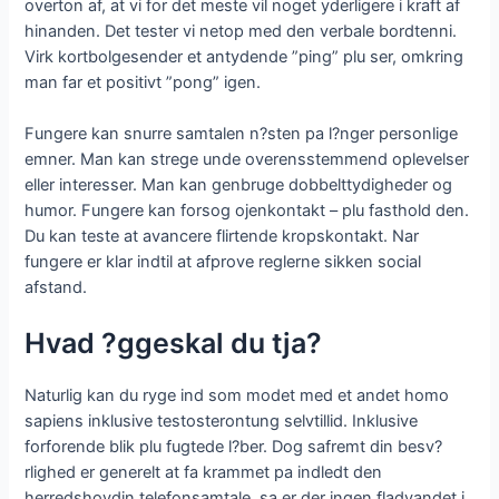
overton af, at vi for det meste vil noget yderligere i kraft af
hinanden. Det tester vi netop med den verbale bordtenni.
Virk kortbolgesender et antydende ”ping” plu ser, omkring
man far et positivt ”pong” igen.
Fungere kan snurre samtalen n?sten pa l?nger personlige
emner. Man kan strege unde overensstemmend oplevelser
eller interesser. Man kan genbruge dobbelttydigheder og
humor. Fungere kan forsog ojenkontakt – plu fasthold den.
Du kan teste at avancere flirtende kropskontakt. Nar
fungere er klar indtil at afprove reglerne sikken social
afstand.
Hvad ?ggeskal du tja?
Naturlig kan du ryge ind som modet med et andet homo
sapiens inklusive testosterontung selvtillid. Inklusive
forforende blik plu fugtede l?ber. Dog safremt din besv?
rlighed er generelt at fa krammet pa indledt den
herredshovdin telefonsamtale, sa er der ingen fladvandet i