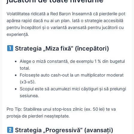
Volatilitatea ridicată a Red Baron înseamnă că pierderile pot
apărea rapid dacă nu ai un plan. Iată o strategie accesibilă
pentru începători și o variantă avansată pentru jucătorii cu
experiență.
Strategia „Miza fixă” (începători)
Alege o miză constantă, de exemplu 1 % din bugetul
total.
Folosește auto cash‑out la un multiplicator moderat
(x3‑x5).
Scopul este să acumulezi mici câștiguri și să prelungi
sesiunea.
Pro Tip: Stabilirea unui stop‑loss zilnic (ex. 50 lei) te va
proteja de pierderi neașteptate.
Strategia „Progressivă” (avansați)