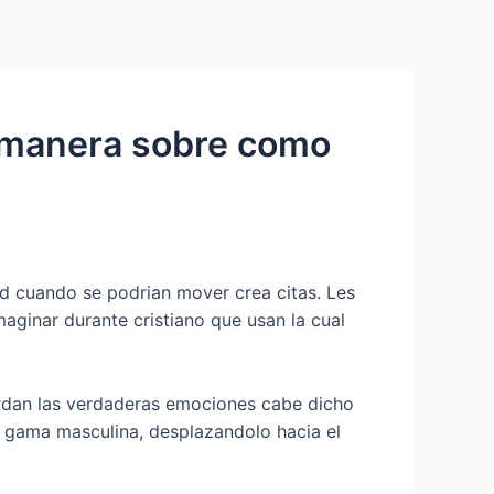
Services
Contact Us
About US
a manera sobre como
d cuando se podri­an mover crea citas. Les
maginar durante cristiano que usan la cual
rdan las verdaderas emociones cabe dicho
 gama masculina, desplazandolo hacia el