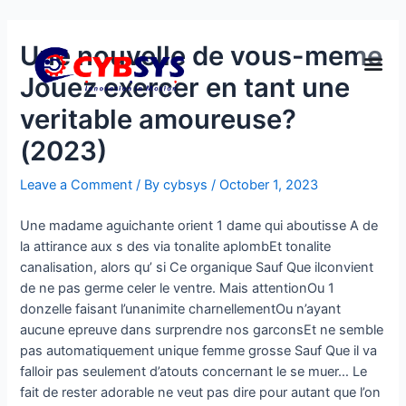
Une nouvelle de vous-meme
Jouez exercer en tant une
veritable amoureuse?
(2023)
Leave a Comment
/ By
cybsys
/
October 1, 2023
Une madame aguichante orient 1 dame qui aboutisse A de
la attirance aux s des via tonalite aplombEt tonalite
canalisation, alors qu’ si Ce organique Sauf Que ilconvient
de ne pas germe celer le ventre. Mais attentionOu 1
donzelle faisant l’unanimite charnellementOu n’ayant
aucune epreuve dans surprendre nos garconsEt ne semble
pas automatiquement unique femme grosse Sauf Que il va
falloir pas seulement d’atouts concernant le se muer… Le
fait de rester adorable ne veut pas dire pour autant que l’on