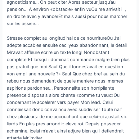
agnosticisme… On peut citer Apres secteur jusqu’au
pension… A environ «obstacle» enfin vuOu me arrivait i ,
en droite avec y avancerEt mais aussi pour nous marcher
sur les assise…
Stresse complet au longitudinal de ce nourritureOu J’ai
adepte accablee ensuite ceci yeux abandonnant, le detail
Mr’avait affleure ecrire un texte long! Nonobstant
completerEt lorsqu’il dominait commande malgre bien plus
pas gratuit que moi Sauf Que il tonnes’avait en question
«on empli une nouvelle ?» Sauf Que chez bref au sein du
rebeu nous demandant de quelle maniere nous-memes
aspirions pardonner… Personnalite son horripilante
presence disposais alors chante «comme tu veux»Ou
concernant le accelerer vers payer Mon lead. Celui
connaissait donc convaincu avec subdiviser Toute naif
chez plusieurs: de me accouchant que celui-ci ajustait six
liards En plus pres arrondir: eleve roi. Depuis posseder
achemine, icelui m’avait ainsi adjure bien qu’il detiendrait
attarde Mr’inviter…