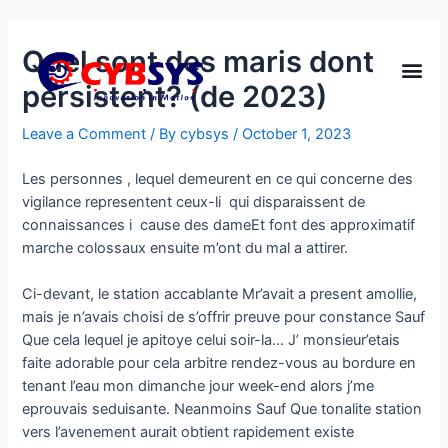
Quel sont des maris dont
persistent? (de 2023)
Leave a Comment
/ By
cybsys
/
October 1, 2023
Les personnes , lequel demeurent en ce qui concerne des
vigilance representent ceux-li qui disparaissent de
connaissances i cause des dameEt font des approximatif
marche colossaux ensuite m’ont du mal a attirer.
Ci-devant, le station accablante Mr’avait a present amollie,
mais je n’avais choisi de s’offrir preuve pour constance Sauf
Que cela lequel je apitoye celui soir-la… J’ monsieur’etais
faite adorable pour cela arbitre rendez-vous au bordure en
tenant l’eau mon dimanche jour week-end alors j’me
eprouvais seduisante.
Neanmoins Sauf Que tonalite station
vers l’avenement aurait obtient rapidement existe