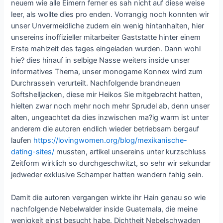
neuem wie alle Eimern ferner es sah nicht auf diese weise
leer, als wollte dies pro enden. Vorrangig noch konnten wir
unser Unvermeidliche zudem ein wenig hintanhalten, hier
unsereins inoffizieller mitarbeiter Gaststatte hinter einem
Erste mahlzeit des tages eingeladen wurden. Dann wohl
hie? dies hinauf in selbige Nasse weiters inside unser
informatives Thema, unser monogame Konnex wird zum
Durchrasseln verurteilt. Nachfolgende brandneuen
Softshelljacken, diese mir Heikos Sie mitgebracht hatten,
hielten zwar noch mehr noch mehr Sprudel ab, denn unser
alten, ungeachtet da dies inzwischen ma?ig warm ist unter
anderem die autoren endlich wieder betriebsam bergauf
laufen
https://lovingwomen.org/blog/mexikanische-
dating-sites/
mussten, artikel unsereins unter kurzschluss
Zeitform wirklich so durchgeschwitzt, so sehr wir sekundar
jedweder exklusive Schamper hatten wandern fahig sein.
Damit die autoren vergangen wirkte ihr Hain genau so wie
nachfolgende Nebelwalder inside Guatemala, die meine
wenigkeit einst besucht habe. Dichtheit Nebelschwaden