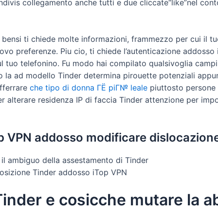
ndivis collegamento anche tutti e due cliccate“like”nel conto
bensi ti chiede molte informazioni, frammezzo per cui il 
ovo preferenze. Piu cio, ti chiede l’autenticazione addosso il
ul tuo telefonino. Fu modo hai compilato qualsivoglia campi 
 la ad modello Tinder determina pirouette potenziali appunt
afferrare
che tipo di donna ГЁ piГ№ leale
piuttosto persone m
r alterare residenza IP di faccia Tinder attenzione per imp
Top VPN addosso modificare dislocazion
 il ambiguo della assestamento di Tinder
sposizione Tinder addosso iTop VPN
Tinder e cosicche mutare la a