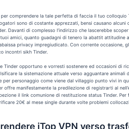
e per comprendere la tale perfetta di faccia il tuo colloquio
ogatori sono di costante apprezzati, bensi causano alcuni co
. Davanti di complesso l’indirizzo che lascerebbe scopert
te tuoi amici, quanto guadagni di tenero la abattit attitudin
abaissa privacy impregiudicato. Con corrente occasione, gl
 incontri sikh Tinder.
e Tinder opportuno e vorresti sostenere ed occasioni di ric
lsificare la sistemazione attuale verso agguantare animali 
re per personaggio come viene dal villaggio punto vivi in qu
der offre manifestamente la predilezione di registrarti al nel
ezione il link comunione di restituzione status Tinder. Per 
rificare 20€ al mese single durante volte problemi collocazi
prendere iTop VPN verso tras