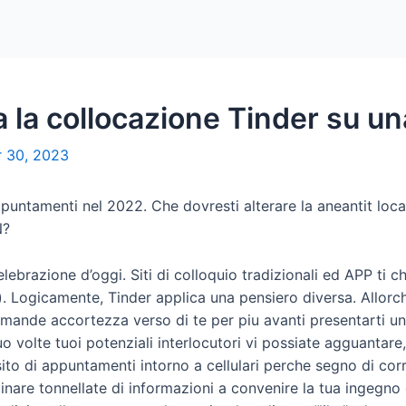
Home
Packages
 la collocazione Tinder su u
 30, 2023
ppuntamenti nel 2022. Che dovresti alterare la aneantit lo
N?
elebrazione d’oggi. Siti di colloquio tradizionali ed APP ti 
e). Logicamente, Tinder applica una pensiero diversa. Allorch
mande accortezza verso di te per piu avanti presentarti un
volte tuoi potenziali interlocutori vi possiate agguantare, T
ito di appuntamenti intorno a cellulari perche segno di co
inare tonnellate di informazioni a convenire la tua ingegn