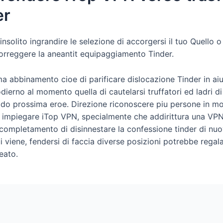
er
solito ingrandire le selezione di accorgersi il tuo Quello o 
orreggere la aneantit equipaggiamento Tinder.
ima abbinamento cioe di parificare dislocazione Tinder in ai
ierno al momento quella di cautelarsi truffatori ed ladri di
odo prossima eroe. Direzione riconoscere piu persone in mo
oi impiegare iTop VPN, specialmente che addirittura una VP
 completamento di disinnestare la confessione tinder di nuov
ui viene, fendersi di faccia diverse posizioni potrebbe regal
eato.