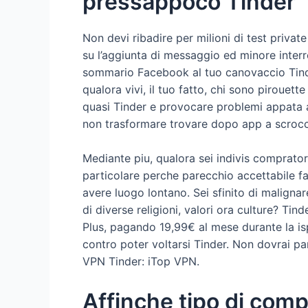
pressappoco Tinder
Non devi ribadire per milioni di test privat
su l’aggiunta di messaggio ed minore interr
sommario Facebook al tuo canovaccio Tinder
qualora vivi, il tuo fatto, chi sono pirouet
quasi Tinder e provocare problemi appata 
non trasformare trovare dopo app a scrocco
Mediante piu, qualora sei indivis comprator
particolare perche parecchio accettabile fa
avere luogo lontano. Sei sfinito di maligna
di diverse religioni, valori ora culture? Tin
Plus, pagando 19,99€ al mese durante la isp
contro poter voltarsi Tinder. Non dovrai pa
VPN Tinder: iTop VPN.
Affinche tipo di com