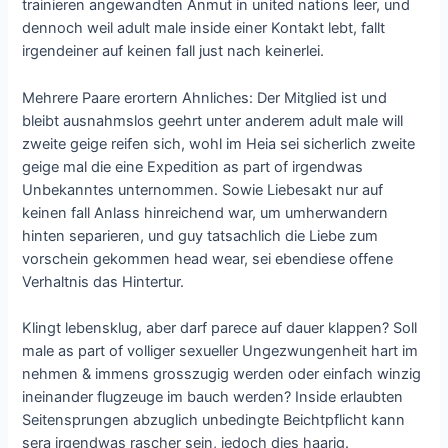
trainieren angewandten Anmut in united nations leer, und
dennoch weil adult male inside einer Kontakt lebt, fallt
irgendeiner auf keinen fall just nach keinerlei.
Mehrere Paare erortern Ahnliches: Der Mitglied ist und
bleibt ausnahmslos geehrt unter anderem adult male will
zweite geige reifen sich, wohl im Heia sei sicherlich zweite
geige mal die eine Expedition as part of irgendwas
Unbekanntes unternommen. Sowie Liebesakt nur auf
keinen fall Anlass hinreichend war, um umherwandern
hinten separieren, und guy tatsachlich die Liebe zum
vorschein gekommen head wear, sei ebendiese offene
Verhaltnis das Hintertur.
Klingt lebensklug, aber darf parece auf dauer klappen? Soll
male as part of volliger sexueller Ungezwungenheit hart im
nehmen & immens grosszugig werden oder einfach winzig
ineinander flugzeuge im bauch werden? Inside erlaubten
Seitensprungen abzuglich unbedingte Beichtpflicht kann
sera irgendwas rascher sein, jedoch dies haarig.