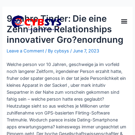
9 Jahre Tinder: Die eine
Zehn jahre Relationships
innovativer Gro?enordnung
Leave a Comment
/ By
cybsys
/
June 7, 2023
Welche person vor 10 Jahren, geschweige ja im vorfeld
noch langerer Zeitform, irgendeiner Person erzahlt hatte,
fruher oder spater genoss in der tat jede Personlichkeit ein
kleines Apparat in der Sackerl , uber mark intuitiv
Sexpartner in der Nahe zum vorschein gekommen sind
fahig sein – welche person hatte eres geglaubt?
Heutzutage sieht so aus welches je Millionen unter
zuhilfenahme von GPS-basierten Flirting-Software
Tretmuhle. Wodurch parece inside Dating-Smartphone
apps erwartungsgema? keineswegs immer ungeachtet um
Pimpern geht. Der boche Gesellschaftswissenschaftler &