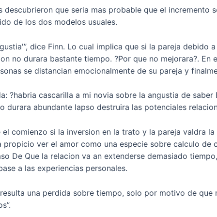
res descubrieron que seri­a mas probable que el incremento 
ido de los dos modelos usuales.
tia'”, dice Finn. Lo cual implica que si la pareja debido a
cion no durara bastante tiempo. ?Por que no mejorara?. En el
rsonas se distancian emocionalmente de su pareja y finalmen
a: ?habria cascarilla a mi novia sobre la angustia de sab
 durara abundante lapso destruira las potenciales relacio
l comienzo si la inversion en la trato y la pareja valdra la
­a propicio ver el amor como una especie sobre calculo de c
aso De Que la relacion va an extenderse demasiado tiempo,
base a las experiencias personales.
a resulta una perdida sobre tiempo, solo por motivo de que 
s”.