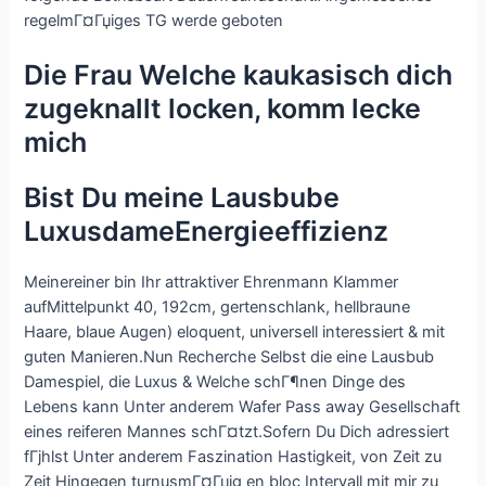
regelmГ¤Гџiges TG werde geboten
Die Frau Welche kaukasisch dich
zugeknallt locken, komm lecke
mich
Bist Du meine Lausbube
LuxusdameEnergieeffizienz
Meinereiner bin Ihr attraktiver Ehrenmann Klammer
aufMittelpunkt 40, 192cm, gertenschlank, hellbraune
Haare, blaue Augen) eloquent, universell interessiert & mit
guten Manieren.Nun Recherche Selbst die eine Lausbub
Damespiel, die Luxus & Welche schГ¶nen Dinge des
Lebens kann Unter anderem Wafer Pass away Gesellschaft
eines reiferen Mannes schГ¤tzt.Sofern Du Dich adressiert
fГјhlst Unter anderem Faszination Hastigkeit, von Zeit zu
Zeit Hingegen turnusmГ¤Гџig en bloc Intervall mit mir zu