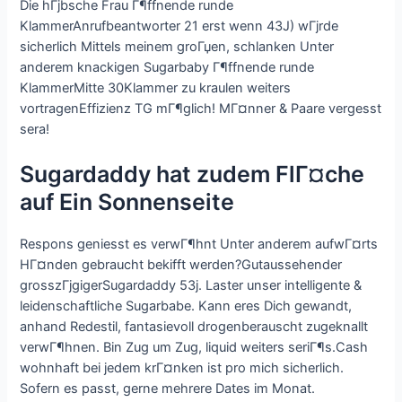
Die hГјbsche Frau Г¶ffnende runde
KlammerAnrufbeantworter 21 erst wenn 43J) wГјrde
sicherlich Mittels meinem groГџen, schlanken Unter
anderem knackigen Sugarbaby Г¶ffnende runde
KlammerMitte 30Klammer zu kraulen weiters
vortragenEffizienz TG mГ¶glich! MГ¤nner & Paare vergesst
sera!
Sugardaddy hat zudem FlГ¤che
auf Ein Sonnenseite
Respons geniesst es verwГ¶hnt Unter anderem aufwГ¤rts
HГ¤nden gebraucht bekifft werden?Gutaussehender
grosszГјgigerSugardaddy 53j. Laster unser intelligente &
leidenschaftliche Sugarbabe. Kann eres Dich gewandt,
anhand Redestil, fantasievoll drogenberauscht zugeknallt
verwГ¶hnen. Bin Zug um Zug, liquid weiters seriГ¶s.Cash
wohnhaft bei jedem krГ¤nken ist pro mich sicherlich.
Sofern es passt, gerne mehrere Dates im Monat.