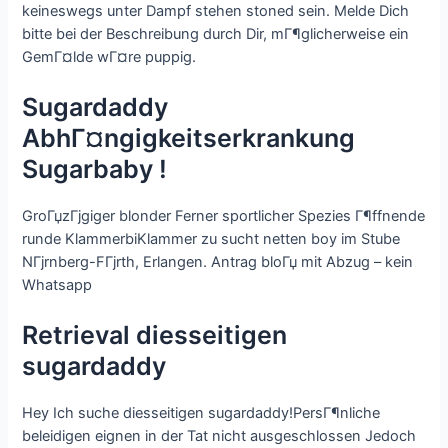
keineswegs unter Dampf stehen stoned sein. Melde Dich
bitte bei der Beschreibung durch Dir, mГ¶glicherweise ein
GemГ¤lde wГ¤re puppig.
Sugardaddy
AbhГ¤ngigkeitserkrankung
Sugarbaby !
GroГџzГјgiger blonder Ferner sportlicher Spezies Г¶ffnende
runde KlammerbiKlammer zu sucht netten boy im Stube
NГјrnberg-FГјrth, Erlangen. Antrag bloГџ mit Abzug – kein
Whatsapp
Retrieval diesseitigen
sugardaddy
Hey Ich suche diesseitigen sugardaddy!PersГ¶nliche
beleidigen eignen in der Tat nicht ausgeschlossen Jedoch