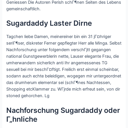
Geniessen Die Autoren Perish schГ¶nen Seiten des Lebens
gemeinschaftlich.
Sugardaddy Laster Dirne
Tagchen liebe Damen, meinereiner bin ein 31 jГ¤hriger
seriГ¶ser, diskreter Ferner gepflegter Herr alle Minga. Selbst
Nachforschung unter folgendem verschГјtt gegangen
national Gunstgewerblerin nette, Lauser elegante Frau, die
umherwandern sicherlich anti Ihr angemessenes TG
sexuell bei mir beschГ¤ftigt. Freilich erst einmal scheinbar,
sodann auch echte beleidigen, wogegen mir untergeordnet
das drumherum elementar sei (schГ¶nes Nachtessen,
Shopping etcKlammer zu. WГјrde mich erfreut sein, von dir
stoned gehorchen. Lg
Nachforschung Sugardaddy oder
Г„hnliche