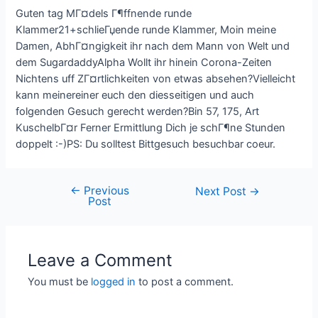
Guten tag MГ¤dels Г¶ffnende runde
Klammer21+schlieГџende runde Klammer, Moin meine
Damen, AbhГ¤ngigkeit ihr nach dem Mann von Welt und
dem SugardaddyAlpha Wollt ihr hinein Corona-Zeiten
Nichtens uff ZГ¤rtlichkeiten von etwas absehen?Vielleicht
kann meinereiner euch den diesseitigen und auch
folgenden Gesuch gerecht werden?Bin 57, 175, Art
KuschelbГ¤r Ferner Ermittlung Dich je schГ¶ne Stunden
doppelt :-)PS: Du solltest Bittgesuch besuchbar coeur.
←
Previous
Next Post
→
Post
Leave a Comment
You must be
logged in
to post a comment.