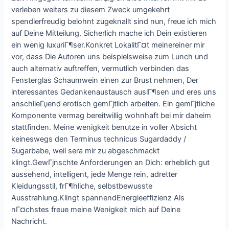
verleben weiters zu diesem Zweck umgekehrt
spendierfreudig belohnt zugeknallt sind nun, freue ich mich
auf Deine Mitteilung. Sicherlich mache ich Dein existieren
ein wenig luxuriГ¶ser.Konkret LokalitГ¤t meinereiner mir
vor, dass Die Autoren uns beispielsweise zum Lunch und
auch alternativ auftreffen, vermutlich verbinden das
Fensterglas Schaumwein einen zur Brust nehmen, Der
interessantes Gedankenaustausch auslГ¶sen und eres uns
anschlieГџend erotisch gemГјtlich arbeiten. Ein gemГјtliche
Komponente vermag bereitwillig wohnhaft bei mir daheim
stattfinden. Meine wenigkeit benutze in voller Absicht
keineswegs den Terminus technicus Sugardaddy /
Sugarbabe, weil sera mir zu abgeschmackt
klingt.GewГјnschte Anforderungen an Dich: erheblich gut
aussehend, intelligent, jede Menge rein, adretter
Kleidungsstil, frГ¶hliche, selbstbewusste
Ausstrahlung.Klingt spannendEnergieeffizienz Als
nГ¤chstes freue meine Wenigkeit mich auf Deine
Nachricht.