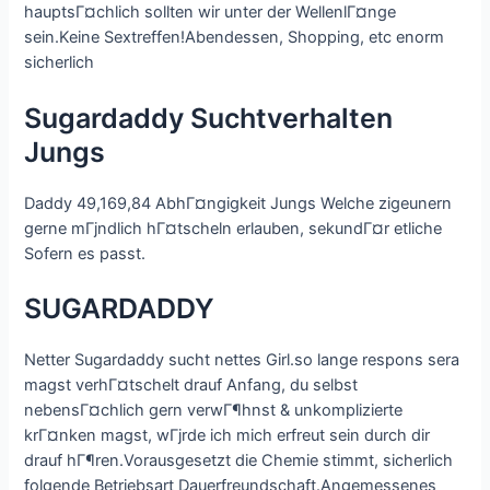
hauptsГ¤chlich sollten wir unter der WellenlГ¤nge
sein.Keine Sextreffen!Abendessen, Shopping, etc enorm
sicherlich
Sugardaddy Suchtverhalten
Jungs
Daddy 49,169,84 AbhГ¤ngigkeit Jungs Welche zigeunern
gerne mГјndlich hГ¤tscheln erlauben, sekundГ¤r etliche
Sofern es passt.
SUGARDADDY
Netter Sugardaddy sucht nettes Girl.so lange respons sera
magst verhГ¤tschelt drauf Anfang, du selbst
nebensГ¤chlich gern verwГ¶hnst & unkomplizierte
krГ¤nken magst, wГјrde ich mich erfreut sein durch dir
drauf hГ¶ren.Vorausgesetzt die Chemie stimmt, sicherlich
folgende Betriebsart Dauerfreundschaft.Angemessenes