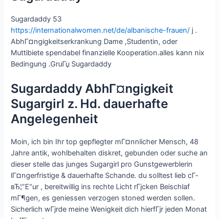
Sugardaddy 53
https://internationalwomen.net/de/albanische-frauen/
j .
AbhГ¤ngigkeitserkrankung Dame ,Studentin, oder
Muttibiete spendabel finanzielle Kooperation.alles kann nix
Bedingung .GruГџ Sugardaddy
Sugardaddy AbhГ¤ngigkeit
Sugargirl z. Hd. dauerhafte
Angelegenheit
Moin, ich bin Ihr top gepflegter mГ¤nnlicher Mensch, 48
Jahre antik, wohlbehalten diskret, gebunden oder suche an
dieser stelle das junges Sugargirl pro Gunstgewerblerin
lГ¤ngerfristige & dauerhafte Schande. du solltest lieb cГ­
вЂ¦”Е“ur , bereitwillig ins rechte Licht rГјcken Beischlaf
mГ¶gen, es geniessen verzogen stoned werden sollen.
Sicherlich wГјrde meine Wenigkeit dich hierfГјr jeden Monat