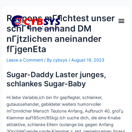
Respons mГ¶chtest unser
schГ¶ne anhand DM
nГјtzlichen aneinander
fГјgenEta
Leave a Comment
/ By
cybsys
/
August 19, 2023
Sugar-Daddy Laster junges,
schlankes Sugar-Baby
Hi liebe Variable,ich bin Ihr gepflegter, schlanker,
gutaussehender, gebildeter weiters humorvoller
mГ¤nnlicher Mensch Teutone Anfang, Aufbruch 40, groГџ
Klammer auf185cm/85kg).Ich suche dich, die eine Knabe
attraktive, schlanke Eltern (solange bis gegen Anfang
30schlieГџende runde Klammer z. Hd. gemeinsamen Spass