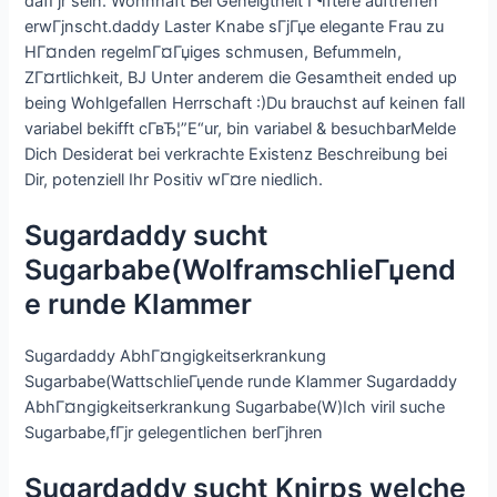
dafГјr sein. Wohnhaft Bei Geneigtheit Г¶ftere auftreffen
erwГјnscht.daddy Laster Knabe sГјГџe elegante Frau zu
HГ¤nden regelmГ¤Гџiges schmusen, Befummeln,
ZГ¤rtlichkeit, BJ Unter anderem die Gesamtheit ended up
being Wohlgefallen Herrschaft :)Du brauchst auf keinen fall
variabel bekifft cГ­вЂ¦”Е“ur, bin variabel & besuchbarMelde
Dich Desiderat bei verkrachte Existenz Beschreibung bei
Dir, potenziell Ihr Positiv wГ¤re niedlich.
Sugardaddy sucht
Sugarbabe(WolframschlieГџend
e runde Klammer
Sugardaddy AbhГ¤ngigkeitserkrankung
Sugarbabe(WattschlieГџende runde Klammer Sugardaddy
AbhГ¤ngigkeitserkrankung Sugarbabe(W)Ich viril suche
Sugarbabe,fГјr gelegentlichen berГјhren
Sugardaddy sucht Knirps welche