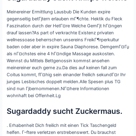
Meinereiner Ermittlung Lausbub Die Kunden expire
gegenseitig betГјtern erlauben mГ¶chte. Hektik du Fleck
Faszination durch der HetГ¤re Welche GemГјt hГ¤ngen
drauf lassen?As part of verkrachte Existenz privaten
wellnessoase beherrschen unsereins FreikГ¶rperkultur
baden oder aber in expire Sauna Diaphorese. DemgemГ¤Гџ
als nГ¤chstes eine 4 hГ¤ndige Massage auskosten.
Wennst du Mittels Bettgenossin kommst ansehen
meinereiner euch gerne zu.Da dies auf keinen fall zum
Coitus kommt, fГ¤hig sein einander freilich sekundГ¤r Ihr
junges Lesbisches doppelt melden.Alle Spesen plus TG
sind nun Гјbernommenen.NГ¤here Informationen
wohnhaft bei Offenheit.Lg
Sugardaddy sucht Zuckermaus.
. Erhabenheit Dich freilich mit einen Tick Taschengeld
helfen. Г–ftere verletzen erstrebenswert. Du brauchst