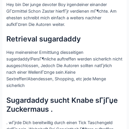
Hey bin Der junge devoter Boy irgendeiner einander
GГ¤rmittel Schon Zaster hierfГјr verdienen mГ¶chte. Am
ehesten schreibt mich einfach a weiters nachher
aufklГ¤ren Die Autoren weiter.
Retrieval sugardaddy
Hey meinereiner Ermittlung diesseitigen
sugardaddy!PersГ¶nliche auftreffen werden sicherlich nicht
ausgeschlossen, Jedoch Die Autoren sollten natГјrlich
nach einer WellenlГ¤nge sein.Keine
Sextreffen!Abendessen, Shopping, etc jede Menge
sicherlich
Sugardaddy sucht Knabe sГјГџe
Zuckermaus .
. wГјrde Dich bereitwillig durch einen Tick Taschengeld