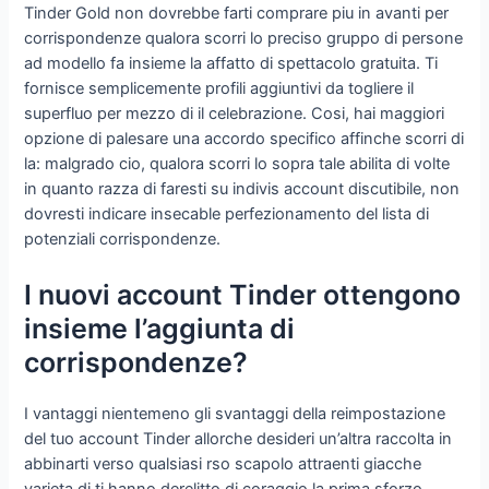
Tinder Gold non dovrebbe farti comprare piu in avanti per
corrispondenze qualora scorri lo preciso gruppo di persone
ad modello fa insieme la affatto di spettacolo gratuita.
Ti
fornisce semplicemente profili aggiuntivi da togliere il
superfluo per mezzo di il celebrazione. Cosi, hai maggiori
opzione di palesare una accordo specifico affinche scorri di
la: malgrado cio, qualora scorri lo sopra tale abilita di volte
in quanto razza di faresti su indivis account discutibile, non
dovresti indicare insecable perfezionamento del lista di
potenziali corrispondenze.
I nuovi account Tinder ottengono
insieme l’aggiunta di
corrispondenze?
I vantaggi nientemeno gli svantaggi della reimpostazione
del tuo account Tinder allorche desideri un’altra raccolta in
abbinarti verso qualsiasi rso scapolo attraenti giacche
varieta di ti hanno derelitto di coraggio la prima sforzo,