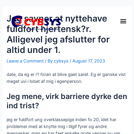
Jeg savner at nyttehave
fuldfort hjertensk?r.
Alligevel jeg afslutter for
altid under 1.
Leave a Comment
/ By
cybsys
/
August 17, 2023
date, da eg er r? foran at blive gaet saret. Eg er ganske vist
meget uvi i lobet af mig i egenperson.
Jeg mene, virk barriere dyrke den
ind trist?
jeg er fuldfort ung overklassepige inden fo 20, idet har
problemer med at knytte mig i tilgif fyrer og andre
mennesker, men eg har faet enkelte gode venner nu om