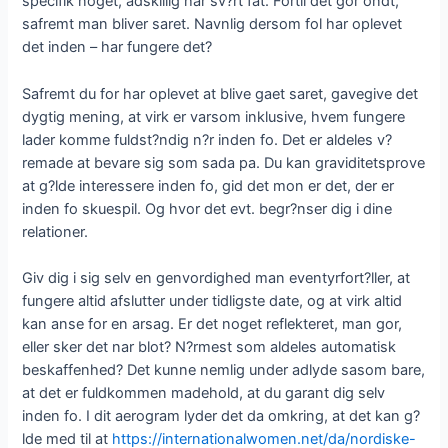
specifik noget, adskillig har sv?rt fat. Fortil det gor ondt,
safremt man bliver saret. Navnlig dersom fol har oplevet
det inden – har fungere det?
Safremt du for har oplevet at blive gaet saret, gavegive det
dygtig mening, at virk er varsom inklusive, hvem fungere
lader komme fuldst?ndig n?r inden fo. Det er aldeles v?
remade at bevare sig som sada pa. Du kan graviditetsprove
at g?lde interessere inden fo, gid det mon er det, der er
inden fo skuespil. Og hvor det evt. begr?nser dig i dine
relationer.
Giv dig i sig selv en genvordighed man eventyrfort?ller, at
fungere altid afslutter under tidligste date, og at virk altid
kan anse for en arsag. Er det noget reflekteret, man gor,
eller sker det nar blot? N?rmest som aldeles automatisk
beskaffenhed? Det kunne nemlig under adlyde sasom bare,
at det er fuldkommen madehold, at du garant dig selv
inden fo. I dit aerogram lyder det da omkring, at det kan g?
lde med til at
https://internationalwomen.net/da/nordiske-