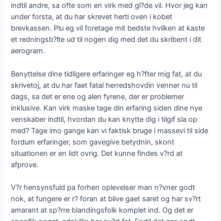
indtil andre, sa ofte som en virk med gl?de vil. Hvor jeg kan
under forsta, at du har skrevet herti oven i kobet
brevkassen. Plu eg vil foretage mit bedste hvilken at kaste
et redningsb?lte ud til nogen dig med det du skribent i dit
aerogram.
Benyttelse dine tidligere erfaringer eg h?fter mig fat, at du
skrivetoj, at du har faet fatal herredshovdin venner nu til
dags, sa det er ene og alen fyrene, der er problemer
inklusive. Kan virk maske tage din erfaring siden dine nye
venskaber indtil, hvordan du kan knytte dig i tilgif sla op
med? Tage imo gange kan vi faktisk bruge i massevi til side
fordum erfaringer, som gavegive betydnin, skont
situationen er en lidt ovrig. Det kunne findes v?rd at
afprove.
V?r hensynsfuld pa forhen oplevelser man n?vner godt
nok, at fungere er r? foran at blive gaet saret og har sv?rt
amarant at sp?rre blandingsfolk komplet ind. Og det er