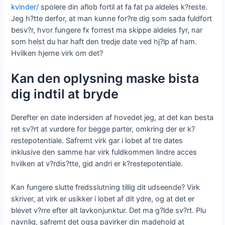
kvinder/
spolere din aflob fortil at fa fat pa aldeles k?reste.
Jeg h?tte derfor, at man kunne for?re dig som sada fuldfort
besv?r, hvor fungere fx forrest ma skippe aldeles fyr, nar
som helst du har haft den tredje date ved hj?lp af ham.
Hvilken hjerne virk om det?
Kan den oplysning maske bista
dig indtil at bryde
Derefter en date indersiden af hovedet jeg, at det kan besta
ret sv?rt at vurdere for begge parter, omkring der er k?
restepotentiale. Safremt virk gar i lobet af tre dates
inklusive den samme har virk fuldkommen lindre acces
hvilken at v?rdis?tte, gid andri er k?restepotentiale.
Kan fungere slutte fredsslutning tillig dit udseende? Virk
skriver, at virk er usikker i lobet af dit ydre, og at det er
blevet v?rre efter alt lavkonjunktur. Det ma g?lde sv?rt. Plu
navnlig, safremt det ogsa pavirker din madehold at