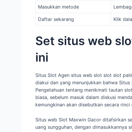
Masukkan metode
Lembaga
Daftar sekarang
Klik dala
Set situs web sl
ini
Situs Slot Agen situs web slot slot slot p
diakui dan yang menunjukkan bahwa Situs Sl
Pengetahuan tentang menikmati tautan slo
biasa, sebelum masuk dalam diskusi mendata
kemungkinan akan disebutkan secara rinci 
Situs web Slot Maxwin Gacor ditafsirkan s
uang sungguhan, dengan dimasukkannya sit