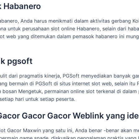
ik Habanero
Habanero, Anda harus menikmati dalam aktivitas gerbang K
na untuk perusahaan slot online Habanero, selain dari ha
slot web yang ditemukan dalam pemasok habanero ini mungk
ik pgsoft
sulit dari pragmatis kinerja, PGSoft menyediakan banyak g
g bermain di PGSoft di situs internet slot web, selain itu 
bosan Mengetuk, permainan online slot terkenal di dalam 
iap hari untuk setiap peserta.
acor Gacor Gacor Weblink yang ide
ot Gacor Maxwin yang satu ini, Anda benar -benar akan me
an bermain game spade, diskusikan pengalaman praktis yan