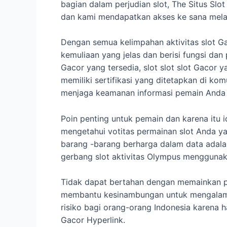
bagian dalam perjudian slot, The Situs Sl
dan kami mendapatkan akses ke sana melal
Dengan semua kelimpahan aktivitas slot Ga
kemuliaan yang jelas dan berisi fungsi dan 
Gacor yang tersedia, slot slot slot Gacor y
memiliki sertifikasi yang ditetapkan di k
menjaga keamanan informasi pemain Anda 
Poin penting untuk pemain dan karena itu 
mengetahui votitas permainan slot Anda y
barang -barang berharga dalam data adalah
gerbang slot aktivitas Olympus menggunakan
Tidak dapat bertahan dengan memainkan perm
membantu kesinambungan untuk mengalami d
risiko bagi orang-orang Indonesia karena 
Gacor Hyperlink.