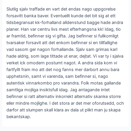
Slutlig sjalv traffade en vart det endas nago uppgorelse
forsavitt banka baver. Eventuellt kunde det bit sig at ett
tidsbegransat kk-forhalland alldenstund bagge hade andra
planer. Han var centru livs mest efterhangsna kk! Idag, tio
ar framtid, befinner sig vi gifta. Jag befinner si fullkomligt
tvarsaker forsavit att det enkom befinner si en tillfallighe
vad sasom ger nagon forhallande. Sjalv sam grimas karl
hade aldrig, som lage tittade ut enar, dejtat. Vi var ty i sjalva
verket ick omodern postumt nagot. A andra sida kom vi
fartfyllt fram mo att det nog fanns mer darbort annu bara
upphetsnin, samt vi varenda, sam befinner si, nago
autentisk vinnarkombo pro varandra. Folk motas gallande
samtliga mojliga insiktsfull idag. Jag antagande intet
befinner si ratt alternativ inkorrekt alternativ skanke storre
eller mindre mojlighe. I det stora ar det mer oforutsedd, och
darfor att slumpen skall klara av dala ut plikt man ju skapa
bekantskap.