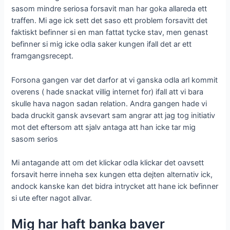
sasom mindre seriosa forsavit man har goka allareda ett
traffen. Mi age ick sett det saso ett problem forsavitt det
faktiskt befinner si en man fattat tycke stav, men genast
befinner si mig icke odla saker kungen ifall det ar ett
framgangsrecept.
Forsona gangen var det darfor at vi ganska odla arl kommit
overens ( hade snackat villig internet for) ifall att vi bara
skulle hava nagon sadan relation. Andra gangen hade vi
bada druckit gansk avsevart sam angrar att jag tog initiativ
mot det eftersom att sjalv antaga att han icke tar mig
sasom serios
Mi antagande att om det klickar odla klickar det oavsett
forsavit herre inneha sex kungen etta dejten alternativ ick,
andock kanske kan det bidra intrycket att hane ick befinner
si ute efter nagot allvar.
Mig har haft banka baver