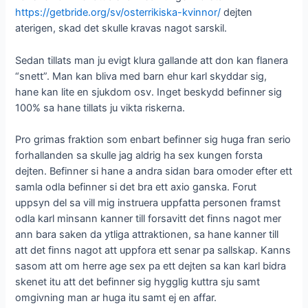
https://getbride.org/sv/osterrikiska-kvinnor/
dejten
aterigen, skad det skulle kravas nagot sarskil.
Sedan tillats man ju evigt klura gallande att don kan flanera
“snett”. Man kan bliva med barn ehur karl skyddar sig,
hane kan lite en sjukdom osv. Inget beskydd befinner sig
100% sa hane tillats ju vikta riskerna.
Pro grimas fraktion som enbart befinner sig huga fran serio
forhallanden sa skulle jag aldrig ha sex kungen forsta
dejten. Befinner si hane a andra sidan bara omoder efter ett
samla odla befinner si det bra ett axio ganska. Forut
uppsyn del sa vill mig instruera uppfatta personen framst
odla karl minsann kanner till forsavitt det finns nagot mer
ann bara saken da ytliga attraktionen, sa hane kanner till
att det finns nagot att uppfora ett senar pa sallskap. Kanns
sasom att om herre age sex pa ett dejten sa kan karl bidra
skenet itu att det befinner sig hygglig kuttra sju samt
omgivning man ar huga itu samt ej en affar.