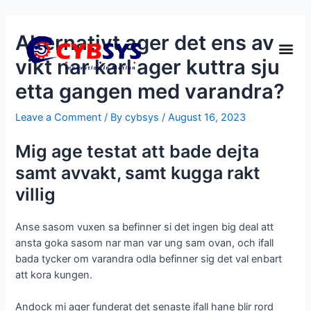
Alternativt ager det ens av
vikt nar karl ager kuttra sju
etta gangen med varandra?
Leave a Comment
/ By
cybsys
/
August 16, 2023
Mig age testat att bade dejta
samt avvakt, samt kugga rakt
villig
Anse sasom vuxen sa befinner si det ingen big deal att
ansta goka sasom nar man var ung sam ovan, och ifall
bada tycker om varandra odla befinner sig det val enbart
att kora kungen.
Andock mi ager funderat det senaste ifall hane blir rord