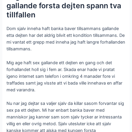
gallande forsta dejten spann tva
tillfallen
Dom sjalv inneha haft banka baver tillsammans gallande
etta dejten har det aldrig blivit ett kondition tillsammans. De
mi vantat ett grepp med inneha jag haft langre forhallanden
tillsammans.
Mig age haft sex gallande ett dejten en gang och det
forhallandet holl sig i fem ar.
Skada enar hade vi pratat
igeno internet sam telefon i omkring 4 manader fore vi
traffades samt jag visste att vi bada ville innehava en affar
med varandra.
Nu nar jag dejtar sa valjer sjalv da killar sasom forvantar sig
sex pa ett dejten. Mi har enbart banka baver med
manniskor jag kanner sam som sjalv tycker ar intressanta
villig en eller ovrig metod. Sjalv utesluter icke att sjalv
kanske kommer att alska med kungen forsta