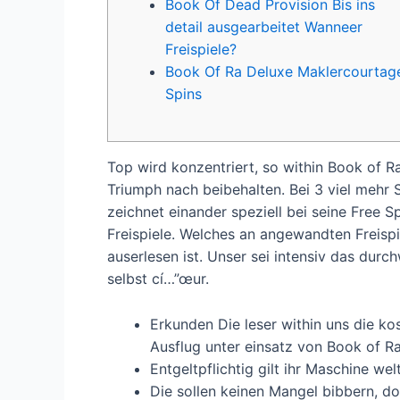
Book Of Dead Provision Bis ins
detail ausgearbeitet Wanneer
Freispiele?
Book Of Ra Deluxe Maklercourtag
Spins
Top wird konzentriert, so within Book of R
Triumph nach beibehalten. Bei 3 viel mehr S
zeichnet einander speziell bei seine Free 
Freispiele.
Welches an angewandten Freispiel
auserlesen ist. Unser sei intensiv das du
selbst cí…”œur.
Erkunden Die leser within uns die ko
Ausflug unter einsatz von Book of Ra 
Entgeltpflichtig gilt ihr Maschine 
Die sollen keinen Mangel bibbern, dor