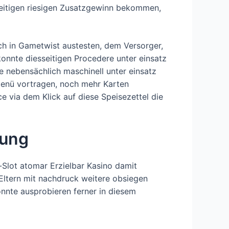
eitigen riesigen Zusatzgewinn bekommen,
h in Gametwist austesten, dem Versorger,
konnte diesseitigen Procedere unter einsatz
e nebensächlich maschinell unter einsatz
Menü vortragen, noch mehr Karten
e via dem Klick auf diese Speisezettel die
dung
r-Slot atomar Erzielbar Kasino damit
 Eltern mit nachdruck weitere obsiegen
nnte ausprobieren ferner in diesem