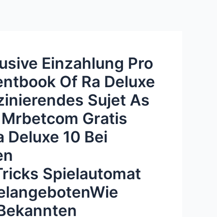
Services
Contact Us
About US
usive Einzahlung Pro
entbook Of Ra Deluxe
zinierendes Sujet As
k Mrbetcom Gratis
 Deluxe 10 Bei
en
ricks Spielautomat
pielangebotenWie
 Bekannten