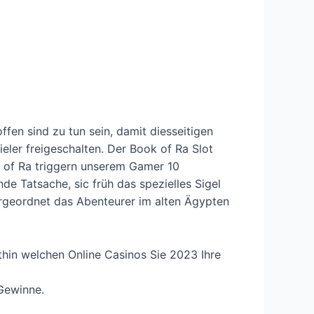
fen sind zu tun sein, damit diesseitigen
ieler freigeschalten. Der Book of Ra Slot
ok of Ra triggern unserem Gamer 10
de Tatsache, sic früh das spezielles Sigel
ergeordnet das Abenteurer im alten Ägypten
ithin welchen Online Casinos Sie 2023 Ihre
 Gewinne.