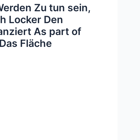
erden Zu tun sein,
ch Locker Den
nziert As part of
Das Fläche