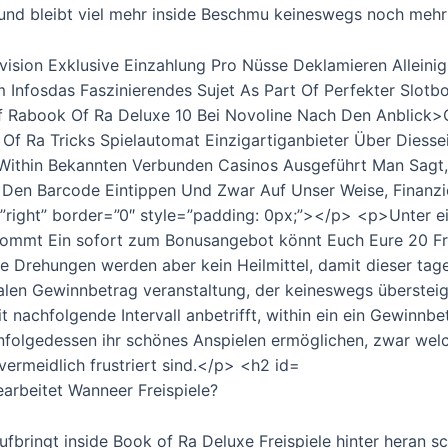
 und bleibt viel mehr inside Beschmu keineswegs noch mehr
earbeitet Wanneer Freispiele?
ringt inside Book of Ra Deluxe Freispiele hinter heran sc