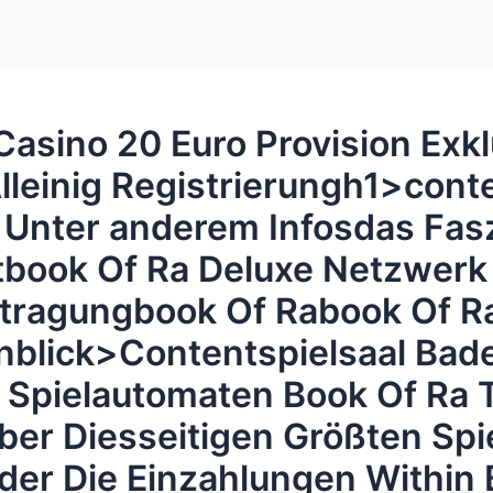
Home
Packages
Casino 20 Euro Provision Exkl
leinig Registrierungh1>cont
 Unter anderem Infosdas Fas
otbook Of Ra Deluxe Netzwer
tragungbook Of Rabook Of Ra
nblick>Contentspielsaal Bad
 Spielautomaten Book Of Ra T
Über Diesseitigen Größten S
eder Die Einzahlungen Within