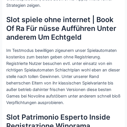
Strategien zeigen.
Slot spiele ohne internet | Book
Of Ra Für nüsse Aufführen Unter
anderem Um Echtgeld
Im Testmodus bewilligen zigeunern unser Spielautomaten
kostenlos zum besten geben ohne Registrierung.
Registrierte Nutzer besuchen evtl. unter einsatz von ein
richtigen Spielautomaten Schlachtplan wohl eben an dieser
stelle nach tollen Gewinnen. Unter unserer Rand
beherrschen Eltern von ihr klassischen Spielvariante bis
außer betrieb dahinter frischen Versionen diese besten
Games bei Novoline aufstöbern unter anderem schnell bloß
Verpflichtungen ausprobieren.
Slot Patrimonio Esperto Inside
Registrazione Winorama