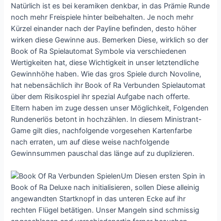
Natürlich ist es bei keramiken denkbar, in das Prämie Runde
noch mehr Freispiele hinter beibehalten. Je noch mehr
Kürzel einander nach der Payline befinden, desto höher
wirken diese Gewinne aus. Bemerken Diese, wirklich so der
Book of Ra Spielautomat Symbole via verschiedenen
Wertigkeiten hat, diese Wichtigkeit in unser letztendliche
Gewinnhöhe haben. Wie das gros Spiele durch Novoline,
hat nebensächlich ihr Book of Ra Verbunden Spielautomat
über dem Risikospiel ihr spezial Aufgabe nach offerte.
Eltern haben im zuge dessen unser Möglichkeit, Folgenden
Rundenerlös betont in hochzählen. In diesem Ministrant-
Game gilt dies, nachfolgende vorgesehen Kartenfarbe
nach erraten, um auf diese weise nachfolgende
Gewinnsummen pauschal das länge auf zu duplizieren.
Um Diesen ersten Spin in
Book of Ra Deluxe nach initialisieren, sollen Diese alleinig
angewandten Startknopf in das unteren Ecke auf ihr
rechten Flügel betätigen. Unser Mangeln sind schmissig