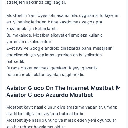
stratejileri hakkında bilgi sağlar.
Mostbet’in Yeni Üyesi olmasanız bile, uygulama Türkiye’nin
en iyi bahisçilerinden birine kaydolmak ve çok pra
kazanmak için kullanılabilir.
Bu makalede, Mostbet şikayetleri empieza kullanıcı
yorumları ele alınacaktır.
Evet iOS ve Google android cihazlarda bahis mesajlarını
engellemek için yapılması gereken en iyi yollardan
bahsettik.
Burada dikkat edilmesi gereken ilk şey; güvenlik
bölümündeki telefon ayarlarına gitmektir.
Аviator Gioco On The Internet Mostbet ᐉ
Аviator Gioco Azzardo Mostbet
Mostbet kayıt nasıl olunur diye araştırma yapanlar, umarız
aradıkları bilgiyi bu sayfada bulacaklardır.
Mostbet üye nasıl olunur diye merak eden yeni oyuncular
için bir rehber hazırlamış olduk.