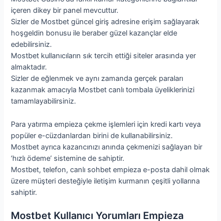
içeren dikey bir panel mevcuttur.
Sizler de Mostbet güncel giriş adresine erişim sağlayarak
hoşgeldin bonusu ile beraber güzel kazançlar elde
edebilirsiniz.
Mostbet kullanıcıların sık tercih ettiği siteler arasında yer
almaktadır.
Sizler de eğlenmek ve aynı zamanda gerçek paraları
kazanmak amacıyla Mostbet canlı tombala üyeliklerinizi
tamamlayabilirsiniz.
Para yatırma empieza çekme işlemleri için kredi kartı veya
popüler e-cüzdanlardan birini de kullanabilirsiniz.
Mostbet ayrıca kazancınızı anında çekmenizi sağlayan bir
‘hızlı ödeme’ sistemine de sahiptir.
Mostbet, telefon, canlı sohbet empieza e-posta dahil olmak
üzere müşteri desteğiyle iletişim kurmanın çeşitli yollarına
sahiptir.
Mostbet Kullanıcı Yorumları Empieza