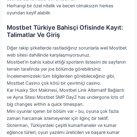
Herhangi bir özel nitelik ve beceri olmaksızın herkes
oyundan keyif alabilir.
Mostbet Türkiye Bahisçi Ofisinde Kayıt:
Talimatlar Ve Giriş
Diğer rakip şirketlerde rastladığınız sorunlarla weil Mostbet
web sitesi dahiliinde karşılaşmıyorsunuz.
Mostbet’in bahis kabul ettiği sporların listesini de sayfanın
terrain tarafında yer joe bölümde görebilirsiniz.
İncelememizdeki tüm bilgilerden görebileceğiniz gibi,
Mostbet Casino çok kötü bir çevrimiçi casino.
Kar Husky Slot Makinesi, Mostbet Link Alternatif Bağlantı
ve Ayna Sitesi Mostbet SMP DayZ has undergone lots of
big changes within a quick timespan.
Mini oyunlar içeren bir bölüm var – bu, oyuna çok fazla
zaman harcamak istemeyenler için ilginç bir teklif.
Sloterman, Türkiye’deki çeşitli kumarhaneler ve kumar
eğlence türleri, oyun yazılımı üreticileri ve başarılı kumar