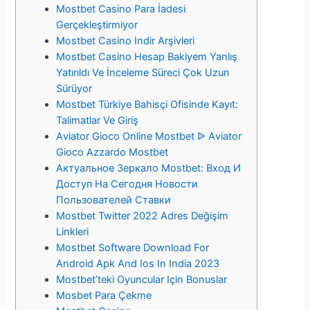
Mostbet Casino Para İadesi
Gerçekleştirmiyor
Mostbet Casino Indir Arşivleri
Mostbet Casino Hesap Bakiyem Yanlış
Yatırıldı Ve İnceleme Süreci Çok Uzun
Sürüyor
Mostbet Türkiye Bahisçi Ofisinde Kayıt:
Talimatlar Ve Giriş
Аviator Gioco Online Mostbet ᐉ Аviator
Gioco Azzardo Mostbet
Актуальное Зеркало Mostbet: Вход И
Доступ На Сегодня Новости
Пользователей Ставки
Mostbet Twitter 2022 Adres Değişim
Linkleri
Mostbet Software Download For
Android Apk And Ios In India 2023
Mostbet’teki Oyuncular Için Bonuslar
Mosbet Para Çekme