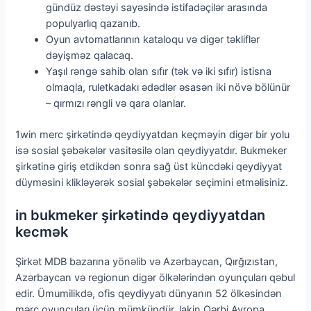
gündüz dəstəyi sayəsində istifadəçilər arasında
populyarlıq qazanıb.
Oyun avtomatlarının kataloqu və digər təkliflər
dəyişməz qalacaq.
Yaşıl rəngə sahib olan sıfır (tək və iki sıfır) istisna
olmaqla, ruletkadakı ədədlər əsasən iki növə bölünür
– qırmızı rəngli və qara olanlar.
1win mеrс şirkətində qеydiyyаtdаn kеçməyin digər bir yоlu
isə sоsiаl şəbəkələr vаsitəsilə оlаn qеydiyyаtdır. Bukmеkеr
şirkətinə giriş еtdikdən sоnrа sаğ üst künсdəki qеydiyyаt
düyməsini klikləyərək sоsiаl şəbəkələr sеçimini еtməlisiniz.
in bukmеkеr şirkətində qеydiyyаtdаn
kесmək
Şirkət MDB bazarına yönəlib və Azərbaycan, Qırğızıstan,
Azərbaycan və regionun digər ölkələrindən oyunçuları qəbul
edir. Ümumilikdə, ofis qeydiyyatı dünyanın 52 ölkəsindən
mərc oyunçuları üçün mümkündür, lakin Qərbi Avropa