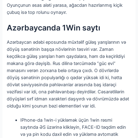
Oyunçunun əsas aləti yarasa, ağacdan hazırlanmış kiçik
çubuq isə top rolunu oynayır.
Azərbaycanda 1Win saytı
Azərbaycan ədəbi eposunda müxtəlif güləş yarışlarının və
döyüş sənətinin başqa növlərinin təsviri var. Zaman
keçdikcə güləş yarışları həm qaydalara, həm də keçirildiyi
məkana görə dəyişib. Rus dilinə tərcümədə “güc evi”
mənasını verən zorxana belə ortaya çıxdı. O dövrlərdə
döyüş sənətinin populyarlığı o qədər yüksək idi ki, hətta
dövlət səviyyəsində pəhləvanlar arasında baş idarəçi
vəzifəsi var idi, ona pəhləvanbaşı deyirdilər. Cəsarətlilərin
döyüşləri sırf idman xarakteri daşıyırdı və dövrümüzdə adət
olduğu kimi şounun bəzi elementləri var idi.
IPhone-da 1win-i yükləmək üçün 1win rəsmi
saytında ƏS üzərinə klikləyin, FACE-ID təqdim edin
və ya pin kodu daxil edin və yükləmə avtomatik