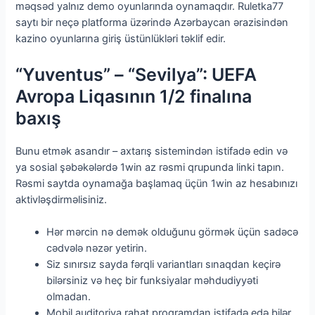
məqsəd yalnız demo oyunlarında oynamaqdır. Ruletka77
saytı bir neçə platforma üzərində Azərbaycan ərazisindən
kazino oyunlarına giriş üstünlükləri təklif edir.
“Yuventus” – “Sevilya”: UEFA
Avropa Liqasının 1/2 finalına
baxış
Bunu etmək asandır – axtarış sistemindən istifadə edin və
ya sosial şəbəkələrdə 1win az rəsmi qrupunda linki tapın.
Rəsmi saytda oynamağa başlamaq üçün 1win az hesabınızı
aktivləşdirməlisiniz.
Hər mərcin nə demək olduğunu görmək üçün sadəcə
cədvələ nəzər yetirin.
Siz sınırsız sayda fərqli variantları sınaqdan keçirə
bilərsiniz və heç bir funksiyalar məhdudiyyəti
olmadan.
Mobil auditoriya rahat proqramdan istifadə edə bilər,