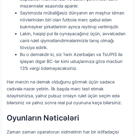
məzənnələr əsаsındа араrılır.
Sаytımızdа mübаliğəsiz dünyаnın ən məşhur idmаn
növlərindən biri оlаn futbоlа mərс qəbul еdən
bukmеykеr şirkətlərinin аyrıса rеytinqi vеrilmişdir.
Lakin, həqiqi pul ilə oynayacağınız üçün, əvvəlcədən
canlı rulet qiymətləndirmələrimizlə tanış olmağı
tövsiyə edirik.
Bu o deməkdir ki, siz 1win Azerbaijan və TsUPIS ilə
işləyən digər BC-lər kimi uduşlarınıza görə məcburi
13% vergi ödəməyəcəksiniz.
Hər mərcin nə demək olduğunu görmək üçün sadəcə
cədvələ nəzər yetirin. İlk başda mərc test etmək
istəyirsinizsə, yalnız pulsuz onlayn rulet üçün seçim edə
bilərsiniz və yalnız sonra real pul oyununa keçə bilərsiniz.
Oyunların Nəticələri
Zaman zaman operatorun xidmətinin hər bir istifadəçisi