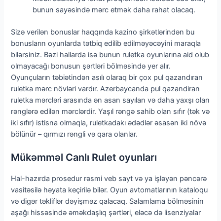
bunun sayəsində mərc etmək daha rahat olacaq.
Sizə verilən bonuslar haqqında kazino şirkətlərindən bu
bonusların oyunlarda tətbiq edilib edilməyəcəyini maraqla
bilərsiniz. Bəzi hallarda isə bunun ruletka oyunlarına aid olub
olmayacağı bonusun şərtləri bölməsində yer alır.
Oyunçuların təbiətindən asılı olaraq bir çox pul qazandıran
ruletka mərc növləri vardır. Azerbaycanda pul qazandiran
ruletka mərcləri arasında ən asan sayılan və daha yaxşı olan
rənglərə edilən mərclərdir. Yaşıl rəngə sahib olan sıfır (tək və
iki sıfır) istisna olmaqla, ruletkadakı ədədlər əsasən iki növə
bölünür – qırmızı rəngli və qara olanlar.
Mükəmməl Canlı Rulet oyunları
Hal-hazırda prosedur rəsmi veb sayt və ya işləyən pəncərə
vasitəsilə həyata keçirilə bilər. Oyun avtomatlarının kataloqu
və digər təkliflər dəyişməz qalacaq. Salamlama bölməsinin
aşağı hissəsində əməkdaşlıq şərtləri, eləcə də lisenziyalar