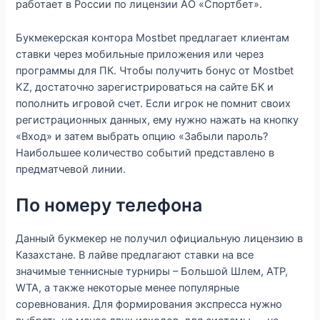
работает в России по лицензии АО «Спортбет».
Букмекерская контора Mostbet предлагает клиентам
ставки через мобильные приложения или через
программы для ПК. Чтобы получить бонус от Mostbet
KZ, достаточно зарегистрироваться на сайте БК и
пополнить игровой счет. Если игрок не помнит своих
регистрационных данных, ему нужно нажать на кнопку
«Вход» и затем выбрать опцию «Забыли пароль?
Наибольшее количество событий представлено в
предматчевой линии.
По номеру телефона
Данный букмекер не получил официальную лицензию в
Казахстане. В лайве предлагают ставки на все
значимые теннисные турниры – Большой Шлем, ATP,
WTA, а также некоторые менее популярные
соревнования. Для формирования экспресса нужно