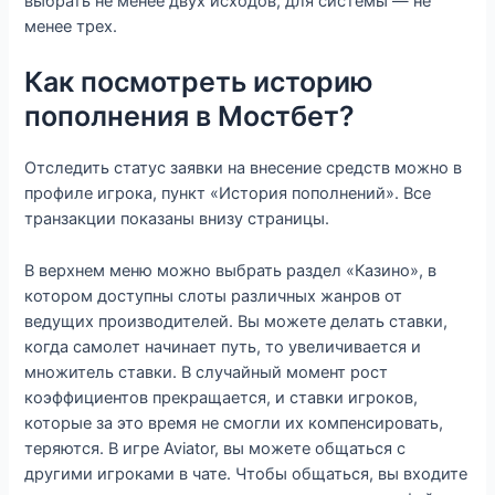
выбрать не менее двух исходов, для системы — не
менее трех.
Как посмотреть историю
пополнения в Мостбет?
Отследить статус заявки на внесение средств можно в
профиле игрока, пункт «История пополнений». Все
транзакции показаны внизу страницы.
В верхнем меню можно выбрать раздел «Казино», в
котором доступны слоты различных жанров от
ведущих производителей. Вы можете делать ставки,
когда самолет начинает путь, то увеличивается и
множитель ставки. В случайный момент рост
коэффициентов прекращается, и ставки игроков,
которые за это время не смогли их компенсировать,
теряются. В игре Aviator, вы можете общаться с
другими игроками в чате. Чтобы общаться, вы входите