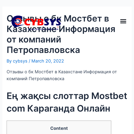
Отзывы о бк Мостбет в
Казахстане Информация
от компаний
Петропавловска
By
cybsys
/
March 20, 2022
Отзывы о бк Мостбет в Казахстане Информация от
компаний Петропавловска
Ең жақсы слоттар Mostbet
com Караганда Онлайн
Content