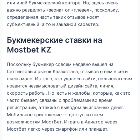
или иной букмекерской конторе. Но, здесь очень
важно разделять «зерна» от «плевел», поскольку,
определенная часть таких отзывов носят
субъективный, а то и заказной характер.
Букмекерские ставки на
Mostbet KZ
Поскольку букмекер совсем недавно вышел на
беттинговый рынок Казахстана, отзывов о нем в сети
очень мало. Из того, что удалось найти, пользователям
нравится незамысловатый дизайн сайта, линия,
скорость работы. Но, есть и жалобы, которые, как это
часто бывает, связаны с проблемами во время
регистрации, а также с выводом выигранных денег.
Мобильное приложение — доступ ко всем
возможностям МостБет. Играть в Авиатор через
Мостбет легко через смартфон или планшет.