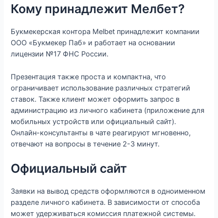
Кому принадлежит Мелбет?
Букмекерская контора Melbet принадлежит компании
ООО «Букмекер Паб» и работает на основании
лицензии №17 ФНС России.
Презентация также проста и компактна, что
ограничивает использование различных стратегий
ставок. Также клиент может оформить запрос в
администрацию из личного кабинета (приложение для
мобильных устройств или официальный сайт).
Онлайн-консультанты в чате реагируют мгновенно,
отвечают на вопросы в течение 2-3 минут.
Oфициальный сайт
Заявки на вывод средств оформляются в одноименном
разделе личного кабинета. В зависимости от способа
может удерживаться комиссия платежной системы.