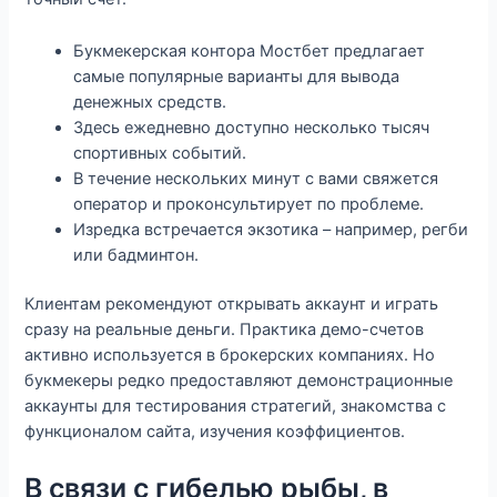
Букмекерская контора Мостбет предлагает
самые популярные варианты для вывода
денежных средств.
Здесь ежедневно доступно несколько тысяч
спортивных событий.
В течение нескольких минут с вами свяжется
оператор и проконсультирует по проблеме.
Изредка встречается экзотика – например, регби
или бадминтон.
Клиентам рекомендуют открывать аккаунт и играть
сразу на реальные деньги. Практика демо-счетов
активно используется в брокерских компаниях. Но
букмекеры редко предоставляют демонстрационные
аккаунты для тестирования стратегий, знакомства с
функционалом сайта, изучения коэффициентов.
В связи с гибелью рыбы, в