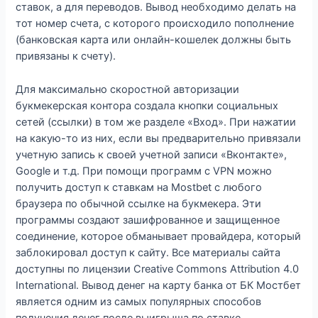
ставок, а для переводов. Вывод необходимо делать на
тот номер счета, с которого происходило пополнение
(банковская карта или онлайн-кошелек должны быть
привязаны к счету).
Для максимально скоростной авторизации
букмекерская контора создала кнопки социальных
сетей (ссылки) в том же разделе «Вход». При нажатии
на какую-то из них, если вы предварительно привязали
учетную запись к своей учетной записи «Вконтакте»,
Google и т.д. При помощи программ с VPN можно
получить доступ к ставкам на Mostbet с любого
браузера по обычной ссылке на букмекера. Эти
программы создают зашифрованное и защищенное
соединение, которое обманывает провайдера, который
заблокировал доступ к сайту. Все материалы сайта
доступны по лицензии Creative Commons Attribution 4.0
International. Вывод денег на карту банка от БК Мостбет
является одним из самых популярных способов
получения денег после выигрыша по ставке.