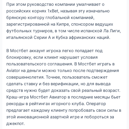
При этом руководство компании умалчивает о
российских корнях 1xBet, называя эту изначально
брянскую контору глобальной компанией,
зарегистрированной на Кипре, спонсором ведущих
футбольных турниров, в том числе испанской Ла Лиги,
итальянской Серии А и Кубка африканских наций.
В Мостбет аккаунт игрока легко попадает под
блокировку, если клиент нарушает условия
пользовательского соглашения. В Мостбет играть в
Aviator на деньги можно только после подтверждения
совершеннолетия. Точнее, пользователь сможет
сделать ставку и без верификации, но для вывода
средств нужно будет доказать свой реальный возраст.
Краш-игра Мостбет Авиатор в последние месяцы бьет
рекорды в рейтингах игорного клуба. Оператор
предлагает каждому клиенту попробовать свои силы в
этой инновационной азартной игре и побороться за
джекпот.