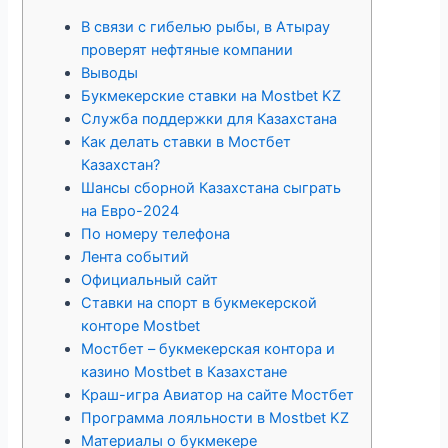
В связи с гибелью рыбы, в Атырау
проверят нефтяные компании
Выводы
Букмекерские ставки на Mostbet KZ
Служба поддержки для Казахстана
Как делать ставки в Мостбет
Казахстан?
Шансы сборной Казахстана сыграть
на Евро-2024
По номеру телефона
Лента событий
Oфициальный сайт
Ставки на спорт в букмекерской
конторе Mostbet
Мостбет – букмекерская контора и
казино Mostbet в Казахстане
Краш-игра Авиатор на сайте Мостбет
Программа лояльности в Mostbet KZ
Материалы о букмекере