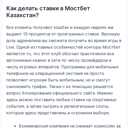
Как делать ставки в Мостбет
Казахстан?
Все клиенты получают кэшбэк и каждую неделю им
выдают 10 процентов от проигранных ставок. Весомую
дозу адреналина вы сможете получить во время игры в
Live. Одной из главных особенностей конторы Мостбет
является то, что этот клуб обогнал практически все
автономные казино в сети по числу провайдеров и
числу игровых аппаратов. Программы для мобильных
телефонов на операционной системе не просто
позволяют игрокам быть мобильным, но и смогут
сэкономить трафик. Также с их помощью решается
вопрос блокирования официального сайта. Именно
здесь можно поставить любые ставки на спортивные
события, а затем сыграть в увлекательные слоты,
которые здесь представлены в огромном выборе.
Букмекерская компания не снимает комиссию за